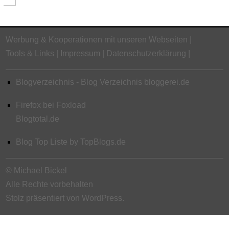
Werbung & Kooperationen mit unseren Webseiten
Tools & Links
Impressum
Datenschutzerklärung
Blogverzeichnis - Blog Verzeichnis bloggerei.de
Firefox bei Foxload
Blogtotal.de
Blog Top Liste by TopBlogs.de
© Michael Bickel
Alle Rechte vorbehalten
Stolz präsentiert von WordPress.