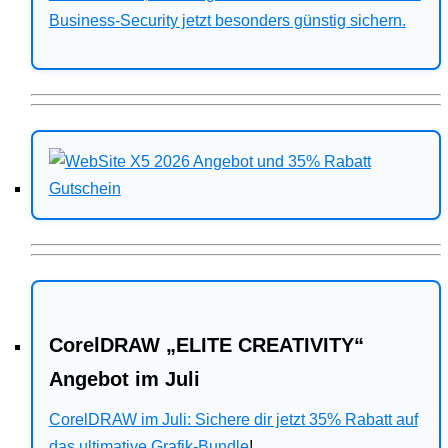
Business-Security jetzt besonders günstig sichern.
CorelDRAW „ELITE CREATIVITY“
Angebot im Juli
CorelDRAW im Juli: Sichere dir jetzt 35% Rabatt auf
das ultimative Grafik-Bundle
!