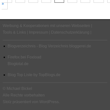
»
Werbung & Kooperationen mit unseren Webseiten
Tools & Links
Impressum
Datenschutzerklärung
Blogverzeichnis - Blog Verzeichnis bloggerei.de
Firefox bei Foxload
Blogtotal.de
Blog Top Liste by TopBlogs.de
© Michael Bickel
Alle Rechte vorbehalten
Stolz präsentiert von WordPress.