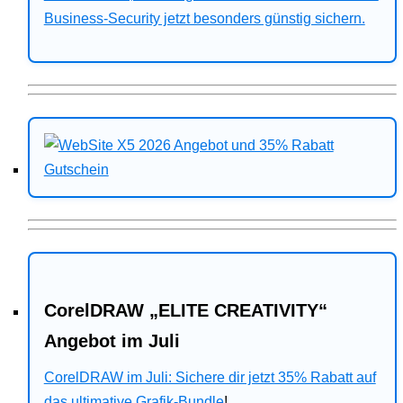
Business-Security jetzt besonders günstig sichern.
CorelDRAW „ELITE CREATIVITY“
Angebot im Juli
CorelDRAW im Juli: Sichere dir jetzt 35% Rabatt auf
das ultimative Grafik-Bundle
!