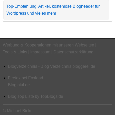
Top-Empfehlung: Artikel, kostenlose Blogheader für
Wordpress und vieles mehr
Werbung & Kooperationen mit unseren Webseiten
Tools & Links
Impressum
Datenschutzerklärung
Blogverzeichnis - Blog Verzeichnis bloggerei.de
Firefox bei Foxload
Blogtotal.de
Blog Top Liste by TopBlogs.de
© Michael Bickel