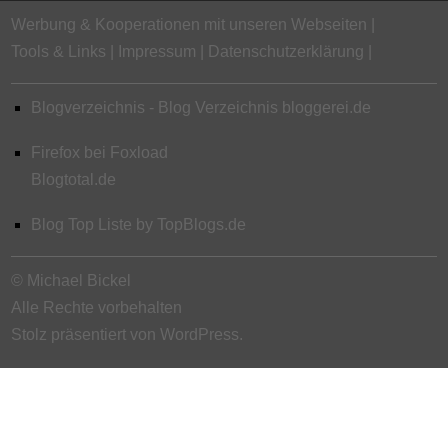
Werbung & Kooperationen mit unseren Webseiten
Tools & Links
Impressum
Datenschutzerklärung
Blogverzeichnis - Blog Verzeichnis bloggerei.de
Firefox bei Foxload
Blogtotal.de
Blog Top Liste by TopBlogs.de
© Michael Bickel
Alle Rechte vorbehalten
Stolz präsentiert von WordPress.