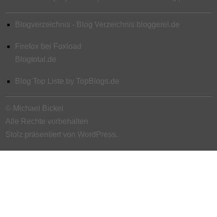
Blogverzeichnis - Blog Verzeichnis bloggerei.de
Firefox bei Foxload
Blogtotal.de
Blog Top Liste by TopBlogs.de
© Michael Bickel
Alle Rechte vorbehalten
Stolz präsentiert von WordPress.