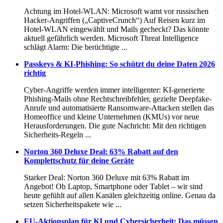
Achtung im Hotel-WLAN: Microsoft warnt vor russischen
Hacker-Angriffen („CaptiveCrunch“) Auf Reisen kurz im
Hotel-WLAN eingewählt und Mails gecheckt? Das könnte
aktuell gefährlich werden. Microsoft Threat Intelligence
schlägt Alarm: Die berüchtigte ...
Passkeys & KI-Phishing: So schützt du deine Daten 2026
richtig
Cyber-Angriffe werden immer intelligenter: KI-generierte
Phishing-Mails ohne Rechtschreibfehler, gezielte Deepfake-
Anrufe und automatisierte Ransomware-Attacken stellen das
Homeoffice und kleine Unternehmen (KMUs) vor neue
Herausforderungen. Die gute Nachricht: Mit den richtigen
Sicherheits-Regeln ...
Norton 360 Deluxe Deal: 63% Rabatt auf den
Komplettschutz für deine Geräte
Starker Deal: Norton 360 Deluxe mit 63% Rabatt im
Angebot! Ob Laptop, Smartphone oder Tablet – wir sind
heute gefühlt auf allen Kanälen gleichzeitig online. Genau da
setzen Sicherheitspakete wie ...
EU-Aktionsplan für KI und Cybersicherheit: Das müssen