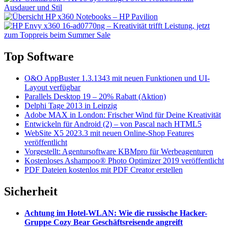
Top Software
O&O AppBuster 1.3.1343 mit neuen Funktionen und UI-
Layout verfügbar
Parallels Desktop 19 – 20% Rabatt (Aktion)
Delphi Tage 2013 in Leipzig
Adobe MAX in London: Frischer Wind für Deine Kreativität
Entwickeln für Android (2) – von Pascal nach HTML5
WebSite X5 2023.3 mit neuen Online-Shop Features
veröffentlicht
Vorgestellt: Agentursoftware KBMpro für Werbeagenturen
Kostenloses Ashampoo® Photo Optimizer 2019 veröffentlicht
PDF Dateien kostenlos mit PDF Creator erstellen
Sicherheit
Achtung im Hotel-WLAN: Wie die russische Hacker-
Gruppe Cozy Bear Geschäftsreisende angreift