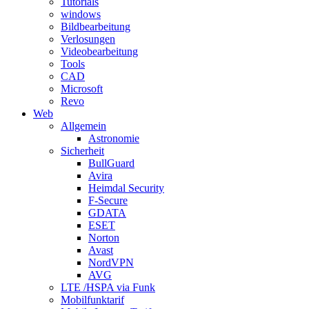
Tutorials
windows
Bildbearbeitung
Verlosungen
Videobearbeitung
Tools
CAD
Microsoft
Revo
Web
Allgemein
Astronomie
Sicherheit
BullGuard
Avira
Heimdal Security
F-Secure
GDATA
ESET
Norton
Avast
NordVPN
AVG
LTE /HSPA via Funk
Mobilfunktarif