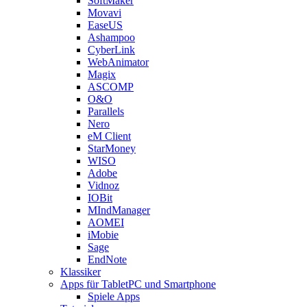
SoftMaker
Movavi
EaseUS
Ashampoo
CyberLink
WebAnimator
Magix
ASCOMP
O&O
Parallels
Nero
eM Client
StarMoney
WISO
Adobe
Vidnoz
IOBit
MIndManager
AOMEI
iMobie
Sage
EndNote
Klassiker
Apps für TabletPC und Smartphone
Spiele Apps