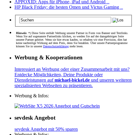
APPOXID: Apps für iPhone, iPad und Android
...
HP Black Friday: die besten Omen und Victus Gaming
...
Hinweis
: *) Diese Seite enthält Werbung unserer Partner in Form von Banner und Textlinks.
Wenn Sie auf sogenannte Partnerlinks klicken, so werden Sie auf der dazugehörigen Seite
unserer Partner geleitet. Wenn sie hier etwas kaufen, so erhalten wir eine Provision, dies hat
keine nachteilige Wirkung auf dem Preis, denn Sie bezahlen. Über unsere Partnerprogramme
können Sie in unserer
Datenschutzerklärung
mehr lesen.
Werbung & Kooperationen
Interessiert an Werbung oder einer Zusammenarbeit mit uns?
Entdecke Möglichkeiten, Deine Produkte oder
Dienstleistungen auf
michael-bickel.de
und unseren weiteren
spezialisierten Webseiten zu präsentieren.
Werbung & Infos:
sevdesk Angebot
sevdesk Angebot mit 50% sparen
Werbung & Infos: