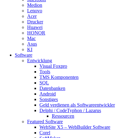
Medion
Lenovo
Acer
Drucker
Huawei
HONOR
Mac
Asus
KI
Software
Entwicklung
Visual Foxpro
Tools
TMS Komponenten
SQL
Datenbanken
Android
Sonstiges
Geld verdienen als Softwareentwickler
Delphi / CodeTyphon / Lazarus
Ressourcen
Featured Software
WebSite X5 – WebBuilder Software
Corel