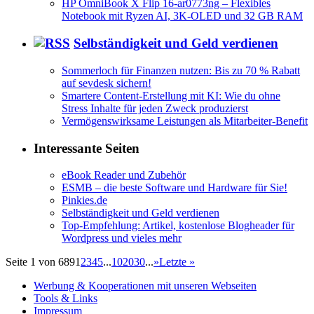
HP OmniBook X Flip 16-ar0773ng – Flexibles
Notebook mit Ryzen AI, 3K-OLED und 32 GB RAM
Selbständigkeit und Geld verdienen
Sommerloch für Finanzen nutzen: Bis zu 70 % Rabatt
auf sevdesk sichern!
Smartere Content-Erstellung mit KI: Wie du ohne
Stress Inhalte für jeden Zweck produzierst
Vermögenswirksame Leistungen als Mitarbeiter-Benefit
Interessante Seiten
eBook Reader und Zubehör
ESMB – die beste Software und Hardware für Sie!
Pinkies.de
Selbständigkeit und Geld verdienen
Top-Empfehlung: Artikel, kostenlose Blogheader für
Wordpress und vieles mehr
Seite 1 von 689
1
2
3
4
5
...
10
20
30
...
»
Letzte »
Werbung & Kooperationen mit unseren Webseiten
Tools & Links
Impressum