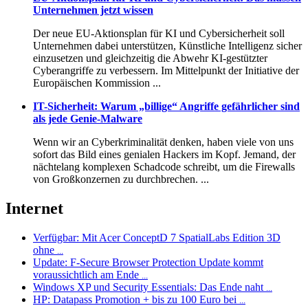
Unternehmen jetzt wissen
Der neue EU-Aktionsplan für KI und Cybersicherheit soll
Unternehmen dabei unterstützen, Künstliche Intelligenz sicher
einzusetzen und gleichzeitig die Abwehr KI-gestützter
Cyberangriffe zu verbessern. Im Mittelpunkt der Initiative der
Europäischen Kommission ...
IT-Sicherheit: Warum „billige“ Angriffe gefährlicher sind
als jede Genie-Malware
Wenn wir an Cyberkriminalität denken, haben viele von uns
sofort das Bild eines genialen Hackers im Kopf. Jemand, der
nächtelang komplexen Schadcode schreibt, um die Firewalls
von Großkonzernen zu durchbrechen. ...
Internet
Verfügbar: Mit Acer ConceptD 7 SpatialLabs Edition 3D
ohne
...
Update: F-Secure Browser Protection Update kommt
voraussichtlich am Ende
...
Windows XP und Security Essentials: Das Ende naht
...
HP: Datapass Promotion + bis zu 100 Euro bei
...