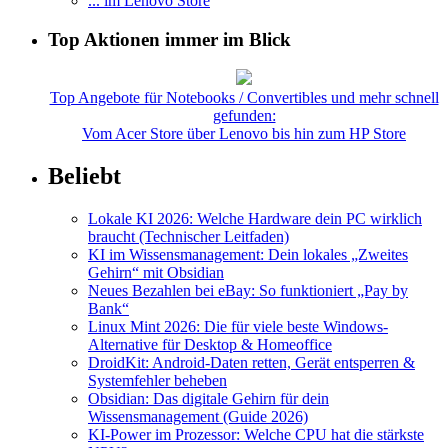
... im Lenovo Store
Top Aktionen immer im Blick
Top Angebote für Notebooks / Convertibles und mehr schnell
gefunden:
Vom Acer Store über Lenovo bis hin zum HP Store
Beliebt
Lokale KI 2026: Welche Hardware dein PC wirklich
braucht (Technischer Leitfaden)
KI im Wissensmanagement: Dein lokales „Zweites
Gehirn“ mit Obsidian
Neues Bezahlen bei eBay: So funktioniert „Pay by
Bank“
Linux Mint 2026: Die für viele beste Windows-
Alternative für Desktop & Homeoffice
DroidKit: Android-Daten retten, Gerät entsperren &
Systemfehler beheben
Obsidian: Das digitale Gehirn für dein
Wissensmanagement (Guide 2026)
KI-Power im Prozessor: Welche CPU hat die stärkste