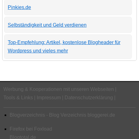
Pinkies.de
Selbständigkeit und Geld verdienen
Top-Empfehlung: Artikel, kostenlose Blogheader für
Wordpress und vieles mehr
Werbung & Kooperationen mit unseren Webseiten
Tools & Links
Impressum
Datenschutzerklärung
Blogverzeichnis - Blog Verzeichnis bloggerei.de
Firefox bei Foxload
Blogtotal.de