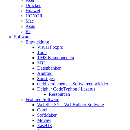
Acer
Drucker
Huawei
HONOR
Mac
Asus
KI
Software
Entwicklung
Visual Foxpro
Tools
TMS Komponenten
SQL
Datenbanken
Android
Sonstiges
Geld verdienen als Softwareentwickler
Delphi / CodeTyphon / Lazarus
Ressourcen
Featured Software
WebSite X5 – WebBuilder Software
Corel
SoftMaker
Movavi
EaseUS