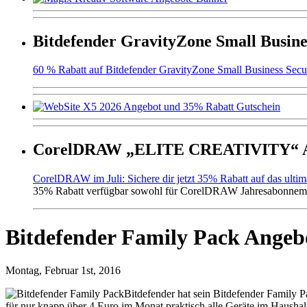
Bitdefender GravityZone Small Busine
60 % Rabatt auf Bitdefender GravityZone Small Business Secur
CorelDRAW „ELITE CREATIVITY“ An
CorelDRAW im Juli: Sichere dir jetzt 35% Rabatt auf das ulti
35% Rabatt verfügbar sowohl für CorelDRAW Jahresabonneme
Bitdefender Family Pack Angebo
Montag, Februar 1st, 2016
Bitdefender hat sein Bitdefender Family P
für nur knapp über 4 Euro im Monat praktisch alle Geräte im Hausha