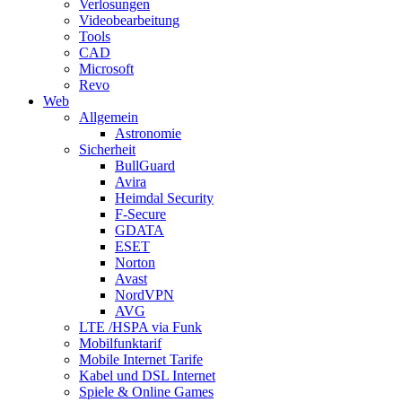
Verlosungen
Videobearbeitung
Tools
CAD
Microsoft
Revo
Web
Allgemein
Astronomie
Sicherheit
BullGuard
Avira
Heimdal Security
F-Secure
GDATA
ESET
Norton
Avast
NordVPN
AVG
LTE /HSPA via Funk
Mobilfunktarif
Mobile Internet Tarife
Kabel und DSL Internet
Spiele & Online Games