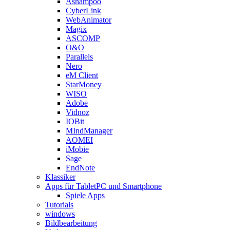
Ashampoo
CyberLink
WebAnimator
Magix
ASCOMP
O&O
Parallels
Nero
eM Client
StarMoney
WISO
Adobe
Vidnoz
IOBit
MIndManager
AOMEI
iMobie
Sage
EndNote
Klassiker
Apps für TabletPC und Smartphone
Spiele Apps
Tutorials
windows
Bildbearbeitung