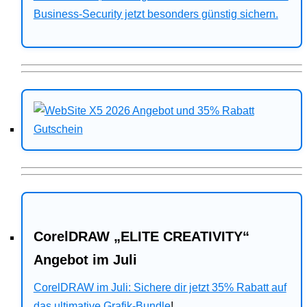
Business-Security jetzt besonders günstig sichern.
CorelDRAW „ELITE CREATIVITY“
Angebot im Juli
CorelDRAW im Juli: Sichere dir jetzt 35% Rabatt auf
das ultimative Grafik-Bundle
!