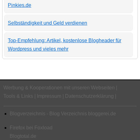
Pinkies.de
Selbständigkeit und Geld verdienen
Top-Empfehlung: Artikel, kostenlose Blogheader für
Wordpress und vieles mehr
Werbung & Kooperationen mit unseren Webseiten
Tools & Links
Impressum
Datenschutzerklärung
Blogverzeichnis - Blog Verzeichnis bloggerei.de
Firefox bei Foxload
Blogtotal.de