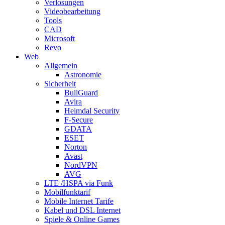
Verlosungen
Videobearbeitung
Tools
CAD
Microsoft
Revo
Web
Allgemein
Astronomie
Sicherheit
BullGuard
Avira
Heimdal Security
F-Secure
GDATA
ESET
Norton
Avast
NordVPN
AVG
LTE /HSPA via Funk
Mobilfunktarif
Mobile Internet Tarife
Kabel und DSL Internet
Spiele & Online Games