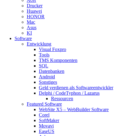
Acer
Drucker
Huawei
HONOR
Mac
Asus
KI
Software
Entwicklung
Visual Foxpro
Tools
TMS Komponenten
SQL
Datenbanken
Android
Sonstiges
Geld verdienen als Softwareentwickler
Delphi / CodeTyphon / Lazarus
Ressourcen
Featured Software
WebSite X5 – WebBuilder Software
Corel
SoftMaker
Movavi
EaseUS