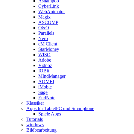
Ashampoo
CyberLink
WebAnimator
Magix
ASCOMP
O&O
Parallels
Nero
eM Client
StarMoney
WISO
Adobe
Vidnoz
IOBit
MIndManager
AOMEI
iMobie
Sage
EndNote
Klassiker
Apps für TabletPC und Smartphone
Spiele Apps
Tutorials
windows
Bildbearbeitung