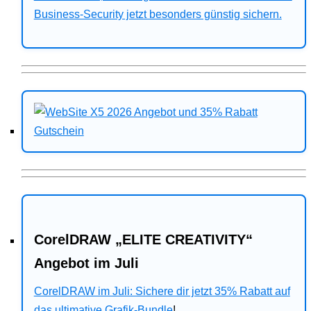
Business-Security jetzt besonders günstig sichern.
CorelDRAW „ELITE CREATIVITY“
Angebot im Juli
CorelDRAW im Juli: Sichere dir jetzt 35% Rabatt auf
das ultimative Grafik-Bundle
!