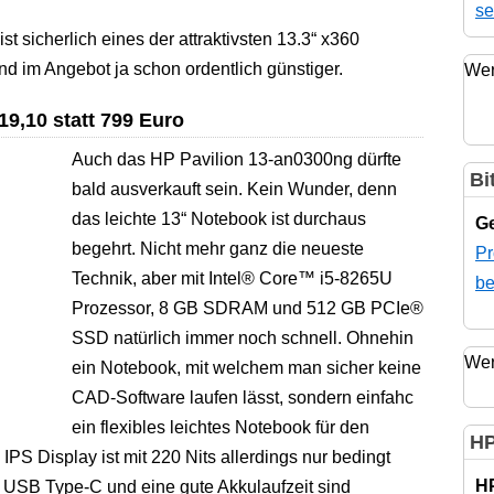
se
sicherlich eines der attraktivsten 13.3“ x360
d im Angebot ja schon ordentlich günstiger.
Wer
19,10 statt 799 Euro
Auch das HP Pavilion 13-an0300ng dürfte
Bi
bald ausverkauft sein. Kein Wunder, denn
das leichte 13“ Notebook ist durchaus
Ge
begehrt. Nicht mehr ganz die neueste
Pr
Technik, aber mit Intel® Core™ i5-8265U
be
Prozessor, 8 GB SDRAM und 512 GB PCIe®
SSD natürlich immer noch schnell. Ohnehin
Wer
ein Notebook, mit welchem man sicher keine
CAD-Software laufen lässt, sondern einfahc
ein flexibles leichtes Notebook für den
HP
IPS Display ist mit 220 Nits allerdings nur bedingt
H
 USB Type-C und eine gute Akkulaufzeit sind