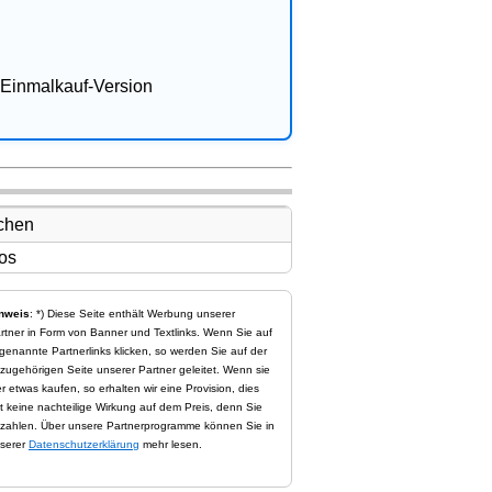
Einmalkauf-Version
nweis
: *) Diese Seite enthält Werbung unserer
rtner in Form von Banner und Textlinks. Wenn Sie auf
genannte Partnerlinks klicken, so werden Sie auf der
zugehörigen Seite unserer Partner geleitet. Wenn sie
er etwas kaufen, so erhalten wir eine Provision, dies
t keine nachteilige Wirkung auf dem Preis, denn Sie
zahlen. Über unsere Partnerprogramme können Sie in
serer
Datenschutzerklärung
mehr lesen.