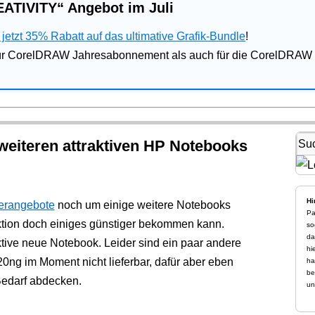
ATIVITY“ Angebot im Juli
jetzt 35% Rabatt auf das ultimative Grafik-Bundle
!
für CorelDRAW Jahresabonnement als auch für die CorelDRAW 
weiteren attraktiven HP Notebooks
Hi
erangebote
noch um einige weitere Notebooks
Pa
ktion doch einiges günstiger bekommen kann.
so
da
tive neue Notebook. Leider sind ein paar andere
hi
g im Moment nicht lieferbar, dafür aber eben
ha
be
Bedarf abdecken.
un