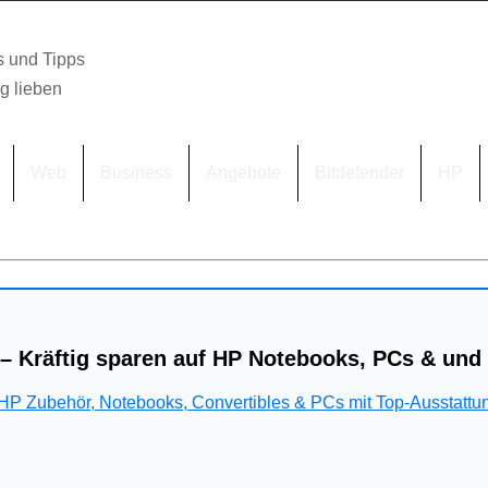
s und Tipps
lg lieben
Web
Business
Angebote
Bitdefender
HP
– Kräftig sparen auf HP Notebooks, PCs & und
 HP Zubehör, Notebooks, Convertibles & PCs mit Top-Ausstattu