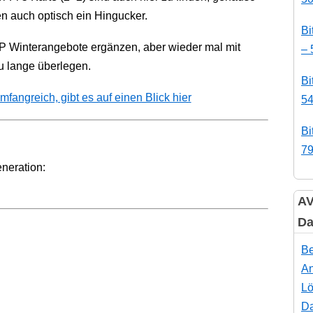
n auch optisch ein Hingucker.
Bi
HP Winterangebote ergänzen, aber wieder mal mit
– 
u lange überlegen.
Bi
angreich, gibt es auf einen Blick hier
54
Bi
79
eneration:
AV
Da
Be
An
Lö
Da