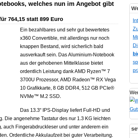
otebooks, welches nun im Angebot gibt
We
r 764,15 statt 899 Euro
In
Zu
Ein bezahlbares und sehr gut bewertetes
Mö
x360 Convertible, mit allerdings nur noch
Di
knappen Bestand, wird sicherlich bald
bi
ausverkauft sein. Das Aluminium-Notebook
sp
aus der gehobenen Mittelklasse bietet
pr
ordentlich Leistung dank AMD Ryzen™ 7
3700U Prozessor, AMD Radeon™ RX Vega
10 Grafikkarte, 8 GB DDR4, 512 GB PCIe®
Wer
NVMe™ M.2 SSD.
Das 13.3“ IPS-Display liefert Full-HD und
ng. Die angenehme Tastatur des nur 1.3 KG leichten
g, auch Fingerabdruckleser und unter anderem ein
se
. Ordentliche Akkulaufzeit bei guter Verarbeitung.