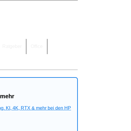
Ratgeber
Office
 mehr
ng. KI, 4K, RTX & mehr bei den HP