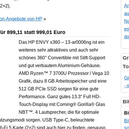
An
2×2).
au
ilion-Angebote von HP
»
No
en
r 899,11 statt 999,01 Euro
do
Das HP ENVY x360 – 13-ar0006ng ist ein
weiteres sehr attraktives und auch sehr
Gr
schönes 360° Convertible mit Stift-Support
und gut verbautem Aluminium-Gehäuse.
To
AMD Ryzen™ 7 3700U Prozessor / Vega 10
Gr
Grafik, dazu 8 GB Arbeitsspeicher und eine
- 
512 GB PCIe SSD sorgen für eine gute
Performance. Ganz gutes 13.3“ Full HD-
Bi
Touch-Display mit Corning® Gorilla® Glas
NBT™. 4 Lautsprecher, die für optimale
Bi
utzungsmodi sorgen. USB Type-C, beleuchtete
Bi
i-Fi 5 Karte (2×2) sind auch hier zu finden, genauso
50