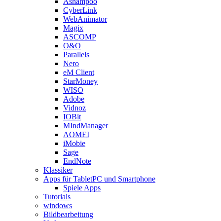
Ashampoo
CyberLink
WebAnimator
Magix
ASCOMP
O&O
Parallels
Nero
eM Client
StarMoney
WISO
Adobe
Vidnoz
IOBit
MIndManager
AOMEI
iMobie
Sage
EndNote
Klassiker
Apps für TabletPC und Smartphone
Spiele Apps
Tutorials
windows
Bildbearbeitung