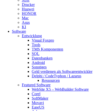
Acer
Drucker
Huawei
HONOR
Mac
Asus
KI
Software
Entwicklung
Visual Foxpro
Tools
TMS Komponenten
SQL
Datenbanken
Android
Sonstiges
Geld verdienen als Softwareentwickler
Delphi / CodeTyphon / Lazarus
Ressourcen
Featured Software
WebSite X5 – WebBuilder Software
Corel
SoftMaker
Movavi
EaseUS