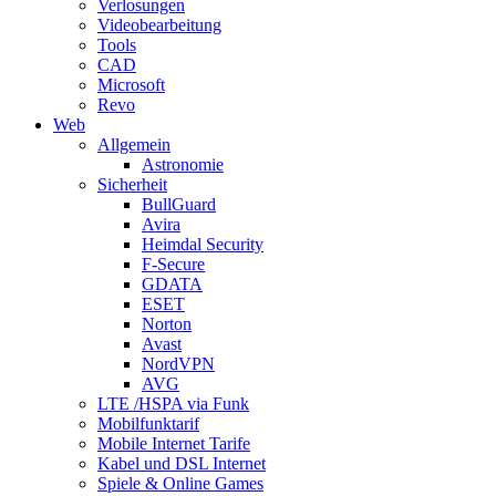
Verlosungen
Videobearbeitung
Tools
CAD
Microsoft
Revo
Web
Allgemein
Astronomie
Sicherheit
BullGuard
Avira
Heimdal Security
F-Secure
GDATA
ESET
Norton
Avast
NordVPN
AVG
LTE /HSPA via Funk
Mobilfunktarif
Mobile Internet Tarife
Kabel und DSL Internet
Spiele & Online Games