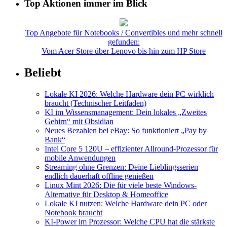
Top Aktionen immer im Blick
Top Angebote für Notebooks / Convertibles und mehr schnell
gefunden:
Vom Acer Store über Lenovo bis hin zum HP Store
Beliebt
Lokale KI 2026: Welche Hardware dein PC wirklich
braucht (Technischer Leitfaden)
KI im Wissensmanagement: Dein lokales „Zweites
Gehirn“ mit Obsidian
Neues Bezahlen bei eBay: So funktioniert „Pay by
Bank“
Intel Core 5 120U – effizienter Allround-Prozessor für
mobile Anwendungen
Streaming ohne Grenzen: Deine Lieblingsserien
endlich dauerhaft offline genießen
Linux Mint 2026: Die für viele beste Windows-
Alternative für Desktop & Homeoffice
Lokale KI nutzen: Welche Hardware dein PC oder
Notebook braucht
KI-Power im Prozessor: Welche CPU hat die stärkste