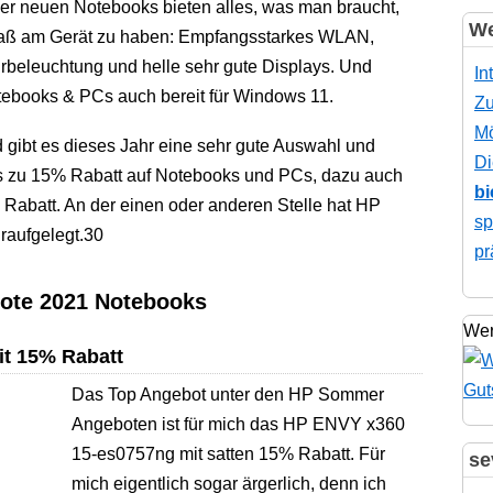
der neuen Notebooks bieten alles, was man braucht,
We
ß am Gerät zu haben: Empfangsstarkes WLAN,
urbeleuchtung und helle sehr gute Displays. Und
In
ebooks & PCs auch bereit für Windows 11.
Zu
Mö
ibt es dieses Jahr eine sehr gute Auswahl und
Di
is zu 15% Rabatt auf Notebooks und PCs, dazu auch
bi
Rabatt. An der einen oder anderen Stelle hat HP
sp
raufgelegt.30
pr
ote 2021 Notebooks
Wer
t 15% Rabatt
Das Top Angebot unter den HP Sommer
Angeboten ist für mich das HP ENVY x360
15-es0757ng mit satten 15% Rabatt. Für
se
mich eigentlich sogar ärgerlich, denn ich