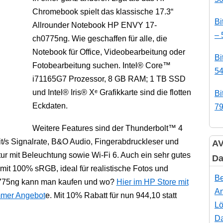
Chromebook spielt das klassische 17.3“
Bi
Allrounder Notebook HP ENVY 17-
– 
ch0775ng. Wie geschaffen für alle, die
Notebook für Office, Videobearbeitung oder
Bi
Fotobearbeitung suchen. Intel® Core™
54
i71165G7 Prozessor, 8 GB RAM; 1 TB SSD
und Intel® Iris® Xᵉ Grafikkarte sind die flotten
Bi
Eckdaten.
79
Weitere Features sind der Thunderbolt™ 4
/s Signalrate, B&O Audio, Fingerabdruckleser und
AV
tur mit Beleuchtung sowie Wi-Fi 6. Auch ein sehr gutes
Da
mit 100% sRGB, ideal für realistische Fotos und
Be
775ng kann man kaufen und wo?
Hier im HP Store mit
An
mer Angebot
e. Mit 10% Rabatt für nun 944,10 statt
Lö
Da