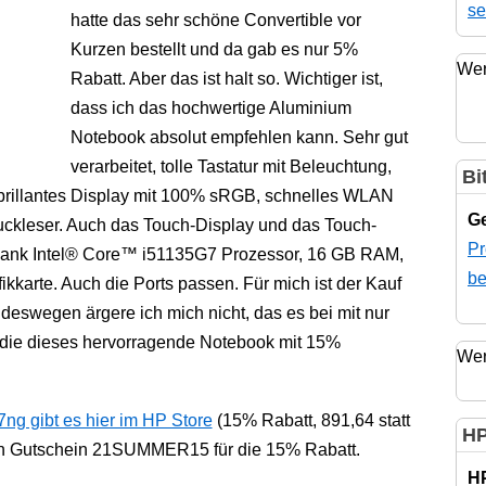
se
hatte das sehr schöne Convertible vor
Kurzen bestellt und da gab es nur 5%
Wer
Rabatt. Aber das ist halt so. Wichtiger ist,
dass ich das hochwertige Aluminium
Notebook absolut empfehlen kann. Sehr gut
verarbeitet, tolle Tastatur mit Beleuchtung,
Bi
m brillantes Display mit 100% sRGB, schnelles WLAN
Ge
uckleser. Auch das Touch-Display und das Touch-
Pr
l dank Intel® Core™ i51135G7 Prozessor, 16 GB RAM,
be
kkarte. Auch die Ports passen. Für mich ist der Kauf
 deswegen ärgere ich mich nicht, das es bei mit nur
, die dieses hervorragende Notebook mit 15%
Wer
 gibt es hier im HP Store
(15% Rabatt, 891,64 statt
HP
en Gutschein 21SUMMER15 für die 15% Rabatt.
H