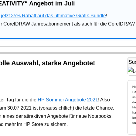
ATIVITY“ Angebot im Juli
jetzt 35% Rabatt auf das ultimative Grafik-Bundle
!
für CorelDRAW Jahresabonnement als auch für die CorelDRAW 
le Auswahl, starke Angebote!
Hi
Pa
so
ter Tag für die die
HP Sommer Angebote 2021
! Also
da
am 30.07.2021 ist (voraussichtlich) die letzte Chance,
hi
ha
h eines der attraktiven Angebote für neue Notebooks,
be
un
d mehr im HP Store zu sichern.