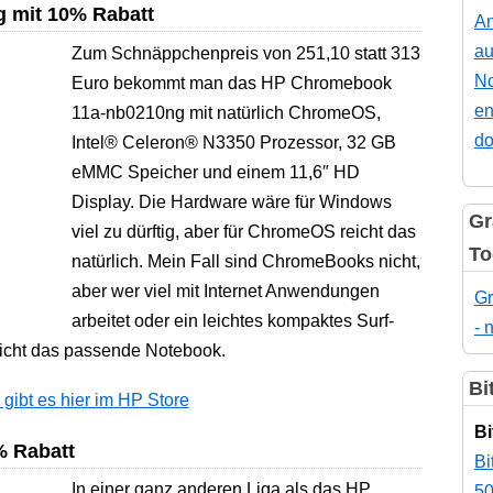
 mit 10% Rabatt
An
au
Zum Schnäppchenpreis von 251,10 statt 313
No
Euro bekommt man das HP Chromebook
en
11a-nb0210ng mit natürlich ChromeOS,
do
Intel® Celeron® N3350 Prozessor, 32 GB
eMMC Speicher und einem 11,6″ HD
Display. Die Hardware wäre für Windows
Gr
viel zu dürftig, aber für ChromeOS reicht das
To
natürlich. Mein Fall sind ChromeBooks nicht,
aber wer viel mit Internet Anwendungen
Gr
arbeitet oder ein leichtes kompaktes Surf-
- 
leicht das passende Notebook.
Bi
bt es hier im HP Store
Bi
% Rabatt
Bi
In einer ganz anderen Liga als das HP
50