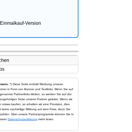
Einmalkauf-Version
nweis
: *) Diese Seite enthält Werbung unserer
rtner in Form von Banner und Textlinks. Wenn Sie auf
genannte Partnerlinks klicken, so werden Sie auf der
zugehörigen Seite unserer Partner geleitet. Wenn sie
er etwas kaufen, so erhalten wir eine Provision, dies
t keine nachteilige Wirkung auf dem Preis, denn Sie
zahlen. Über unsere Partnerprogramme können Sie in
serer
Datenschutzerklärung
mehr lesen.