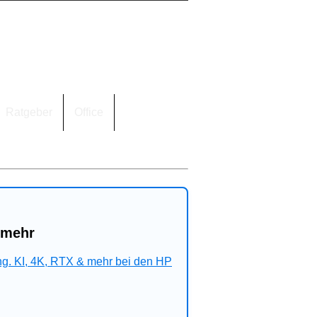
Ratgeber
Office
 mehr
ng. KI, 4K, RTX & mehr bei den HP