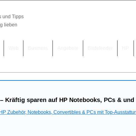
s und Tipps
lg lieben
Web
Business
Angebote
Bitdefender
HP
– Kräftig sparen auf HP Notebooks, PCs & und
 HP Zubehör, Notebooks, Convertibles & PCs mit Top-Ausstattu