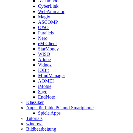
Ashampoo
CyberLink
WebAnimator
Magix
ASCOMP
O&O
Parallels
Nero
eM Client
StarMoney
WISO
Adobe
Vidnoz
IOBit
MIndManager
AOMEI
iMobie
Sage
EndNote
Klassiker
Apps für TabletPC und Smartphone
Spiele Apps
Tutorials
windows
Bildbearbeitung