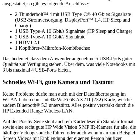
ausgestattet, so gibt es folgende Anschlüsse:
2 Thunderbolt™ 4 mit USB Type-C® 40 Gbit/s Signalrate
(USB-Stromversorgung, DisplayPort™ 1.4, HP Sleep and
Charge)
1 USB Type-A 10 Gbit/s Signalrate (HP Sleep and Charge)
2 USB Type-A 10 Gbit/s Signalrate
1 HDMI 2.1
1 Kopfhörer-/Mikrofon-Kombibuchse
Das bedeutet, dass dem Anwender angenehme 5 USB-Ports guter
Qualität zur Verfügung stehen. Über dem, was viele Notebooks mit
3 bis maximal 4 USB-Ports bieten.
Schnelles Wi-Fi, gute Kamera und Tastatur
Keine Probleme dürfte man auch mit der Datenübertragung im
WLAN haben dank Intel® Wi-Fi 6E AX211 (2×2) Karte, welche
zudem Bluetooth® 5.3 unterstützt. Alles positiv verstärkt durch die
HP Extended Range Wireless LAN.
Auf der Positiv-Seite steht auch ein Kartenleser im Standardformat
sowie eine recht gute HP Wide Vision 5 MP IR-Kamera für alle, die
häufiger Videogespräche führen oder auch wenn man zum Beispiel
Screen-Videos mit Einblendung der eigenen Person häufiger