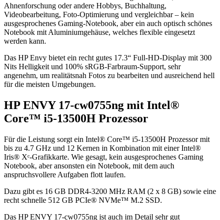
Ahnenforschung oder andere Hobbys, Buchhaltung,
Videobearbeitung, Foto-Optimierung und vergleichbar – kein
ausgesprochenes Gaming-Notebook, aber ein auch optisch schönes
Notebook mit Aluminiumgehäuse, welches flexible eingesetzt
werden kann.
Das HP Envy bietet ein recht gutes 17.3“ Full-HD-Display mit 300
Nits Helligkeit und 100% sRGB-Farbraum-Support, sehr
angenehm, um realitätsnah Fotos zu bearbeiten und ausreichend hell
für die meisten Umgebungen.
HP ENVY 17-cw0755ng mit Intel®
Core™ i5-13500H Prozessor
Für die Leistung sorgt ein Intel® Core™ i5-13500H Prozessor mit
bis zu 4.7 GHz und 12 Kernen in Kombination mit einer Intel®
Iris® Xᵉ-Grafikkarte. Wie gesagt, kein ausgesprochenes Gaming
Notebook, aber ansonsten ein Notebook, mit dem auch
anspruchsvollere Aufgaben flott laufen.
Dazu gibt es 16 GB DDR4-3200 MHz RAM (2 x 8 GB) sowie eine
recht schnelle 512 GB PCIe® NVMe™ M.2 SSD.
Das HP ENVY 17-cw0755ng ist auch im Detail sehr gut