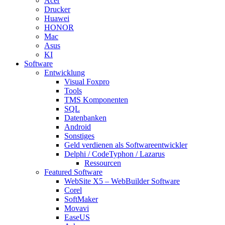
Acer
Drucker
Huawei
HONOR
Mac
Asus
KI
Software
Entwicklung
Visual Foxpro
Tools
TMS Komponenten
SQL
Datenbanken
Android
Sonstiges
Geld verdienen als Softwareentwickler
Delphi / CodeTyphon / Lazarus
Ressourcen
Featured Software
WebSite X5 – WebBuilder Software
Corel
SoftMaker
Movavi
EaseUS