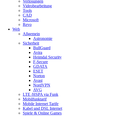
Verlosungen
Videobearbeitung
Tools
CAD
Microsoft
Revo
Web
Allgemein
Astronomie
Sicherheit
BullGuard
Avira
Heimdal Security
F-Secure
GDATA
ESET
Norton
Avast
NordVPN
AVG
LTE /HSPA via Funk
Mobilfunktarif
Mobile Internet Tarife
Kabel und DSL Internet
Spiele & Online Games