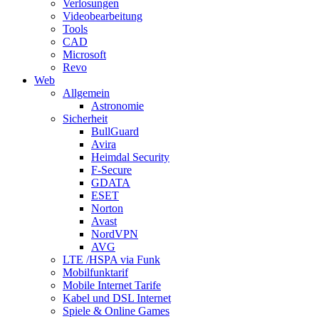
Verlosungen
Videobearbeitung
Tools
CAD
Microsoft
Revo
Web
Allgemein
Astronomie
Sicherheit
BullGuard
Avira
Heimdal Security
F-Secure
GDATA
ESET
Norton
Avast
NordVPN
AVG
LTE /HSPA via Funk
Mobilfunktarif
Mobile Internet Tarife
Kabel und DSL Internet
Spiele & Online Games