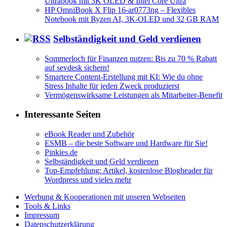
Ultrabook mit 3K OLED & Intel Core Ultra
HP OmniBook X Flip 16-ar0773ng – Flexibles
Notebook mit Ryzen AI, 3K-OLED und 32 GB RAM
Selbständigkeit und Geld verdienen
Sommerloch für Finanzen nutzen: Bis zu 70 % Rabatt
auf sevdesk sichern!
Smartere Content-Erstellung mit KI: Wie du ohne
Stress Inhalte für jeden Zweck produzierst
Vermögenswirksame Leistungen als Mitarbeiter-Benefit
Interessante Seiten
eBook Reader und Zubehör
ESMB – die beste Software und Hardware für Sie!
Pinkies.de
Selbständigkeit und Geld verdienen
Top-Empfehlung: Artikel, kostenlose Blogheader für
Wordpress und vieles mehr
Werbung & Kooperationen mit unseren Webseiten
Tools & Links
Impressum
Datenschutzerklärung