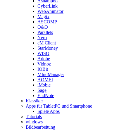
Ashampoo
CyberLink
WebAnimator
Magix
ASCOMP
O&O
Parallels
Nero
eM Client
StarMoney
WISO
Adobe
Vidnoz
IOBit
MIndManager
AOMEI
iMobie
Sage
EndNote
Klassiker
Apps für TabletPC und Smartphone
Spiele Apps
Tutorials
windows
Bildbearbeitung