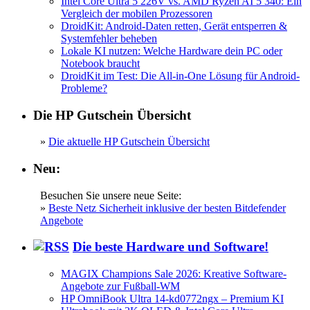
Intel Core Ultra 5 226V vs. AMD Ryzen AI 5 340: Ein
Vergleich der mobilen Prozessoren
DroidKit: Android-Daten retten, Gerät entsperren &
Systemfehler beheben
Lokale KI nutzen: Welche Hardware dein PC oder
Notebook braucht
DroidKit im Test: Die All-in-One Lösung für Android-
Probleme?
Die HP Gutschein Übersicht
»
Die aktuelle HP Gutschein Übersicht
Neu:
Besuchen Sie unsere neue Seite:
»
Beste Netz Sicherheit inklusive der besten Bitdefender
Angebote
Die beste Hardware und Software!
MAGIX Champions Sale 2026: Kreative Software-
Angebote zur Fußball-WM
HP OmniBook Ultra 14-kd0772ngx – Premium KI