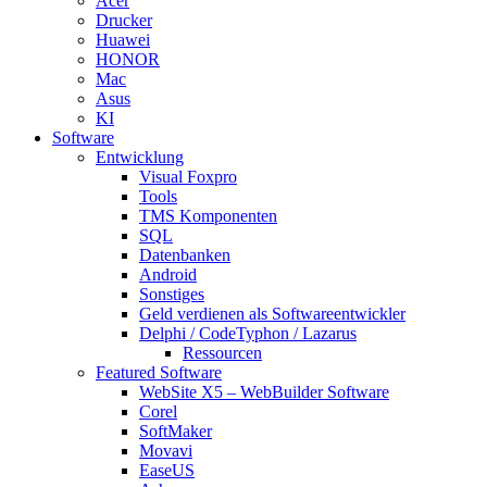
Acer
Drucker
Huawei
HONOR
Mac
Asus
KI
Software
Entwicklung
Visual Foxpro
Tools
TMS Komponenten
SQL
Datenbanken
Android
Sonstiges
Geld verdienen als Softwareentwickler
Delphi / CodeTyphon / Lazarus
Ressourcen
Featured Software
WebSite X5 – WebBuilder Software
Corel
SoftMaker
Movavi
EaseUS