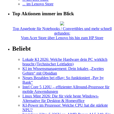
... im Lenovo Store
Top Aktionen immer im Blick
Top Angebote für Notebooks / Convertibles und mehr schnell
gefunden:
Vom Acer Store über Lenovo bis hin zum HP Store
Beliebt
Lokale KI 2026: Welche Hardware dein PC wirklich
braucht (Technischer Leitfaden)
KI im Wissensmanagement: Dein lokales „Zweites
Gehirn“ mit Obsidian
Neues Bezahlen bei eBay: So funktioniert „Pay by
Bank“
Intel Core 5 120U – effizienter Allround-Prozessor für
mobile Anwendungen
Linux Mint 2026: Die für viele beste Windows-
Alternative für Desktop & Homeoffice
KI-Power im Prozessor: Welche CPU hat die stärkste
NPU?