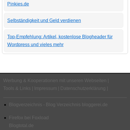
Pinkies.de
Selbständigkeit und Geld verdienen
Top-Empfehlung: Artikel, kostenlose Blogheader für
Wordpress und vieles mehr
Werbung & Kooperationen mit unseren Webseiten
Tools & Links
Impressum
Datenschutzerklärung
Blogverzeichnis - Blog Verzeichnis bloggerei.de
Firefox bei Foxload
Blogtotal.de