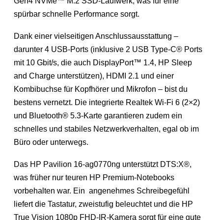
Gen4 NVMe™ M.2 SSD-Laufwerk, was für eine
spürbar schnelle Performance sorgt.
Dank einer vielseitigen Anschlussausstattung –
darunter 4 USB-Ports (inklusive 2 USB Type-C® Ports
mit 10 Gbit/s, die auch DisplayPort™ 1.4, HP Sleep
and Charge unterstützen), HDMI 2.1 und einer
Kombibuchse für Kopfhörer und Mikrofon – bist du
bestens vernetzt. Die integrierte Realtek Wi-Fi 6 (2×2)
und Bluetooth® 5.3-Karte garantieren zudem ein
schnelles und stabiles Netzwerkverhalten, egal ob im
Büro oder unterwegs.
Das HP Pavilion 16-ag0770ng unterstützt DTS:X®,
was früher nur teuren HP Premium-Notebooks
vorbehalten war. Ein angenehmes Schreibegefühl
liefert die Tastatur, zweistufig beleuchtet und die HP
True Vision 1080p FHD-IR-Kamera sorgt für eine gute