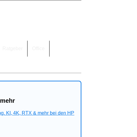
Ratgeber
Office
 mehr
ng. KI, 4K, RTX & mehr bei den HP