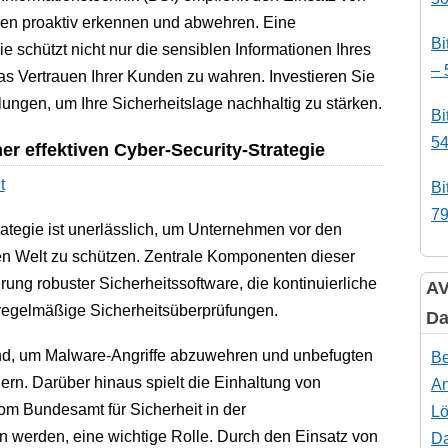
en proaktiv erkennen und abwehren. Eine
Bi
 schützt nicht nur die sensiblen Informationen Ihres
– 
as Vertrauen Ihrer Kunden zu wahren. Investieren Sie
ngen, um Ihre Sicherheitslage nachhaltig zu stärken.
Bi
54
r effektiven Cyber-Security-Strategie
Bi
79
ategie ist unerlässlich, um Unternehmen vor den
len Welt zu schützen. Zentrale Komponenten dieser
rung robuster Sicherheitssoftware, die kontinuierliche
AV
egelmäßige Sicherheitsüberprüfungen.
Da
d, um Malware-Angriffe abzuwehren und unbefugten
Be
dern. Darüber hinaus spielt die Einhaltung von
An
vom Bundesamt für Sicherheit in der
Lö
n werden, eine wichtige Rolle. Durch den Einsatz von
Da