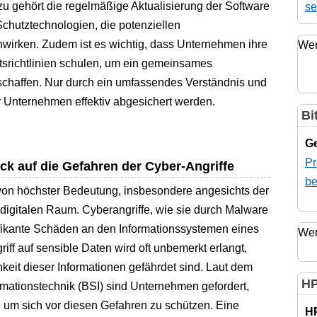
zu gehört die regelmäßige Aktualisierung der Software
se
chutztechnologien, die potenziellen
wirken. Zudem ist es wichtig, dass Unternehmen ihre
Wer
tsrichtlinien schulen, um ein gemeinsames
schaffen. Nur durch ein umfassendes Verständnis und
Unternehmen effektiv abgesichert werden.
Bi
Ge
Pr
ck auf die Gefahren der Cyber-Angriffe
be
 von höchster Bedeutung, insbesondere angesichts der
igitalen Raum. Cyberangriffe, wie sie durch Malware
ifikante Schäden an den Informationssystemen eines
Wer
ff auf sensible Daten wird oft unbemerkt erlangt,
hkeit dieser Informationen gefährdet sind. Laut dem
HP
rmationstechnik (BSI) sind Unternehmen gefordert,
 um sich vor diesen Gefahren zu schützen. Eine
H