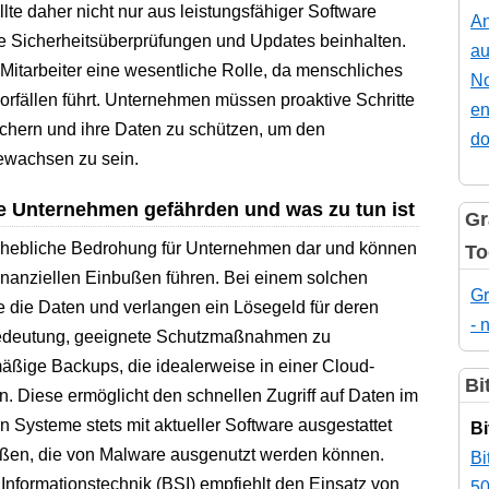
llte daher nicht nur aus leistungsfähiger Software
An
 Sicherheitsüberprüfungen und Updates beinhalten.
au
itarbeiter eine wesentliche Rolle, da menschliches
No
orfällen führt. Unternehmen müssen proaktive Schritte
en
chern und ihre Daten zu schützen, um den
do
ewachsen zu sein.
 Unternehmen gefährden und was zu tun ist
Gr
erhebliche Bedrohung für Unternehmen dar und können
To
inanziellen Einbußen führen. Bei einem solchen
Gr
le die Daten und verlangen ein Lösegeld für deren
- 
 Bedeutung, geeignete Schutzmaßnahmen zu
äßige Backups, die idealerweise in einer Cloud-
Bi
. Diese ermöglicht den schnellen Zugriff auf Daten im
ten Systeme stets mit aktueller Software ausgestattet
Bi
ießen, die von Malware ausgenutzt werden können.
Bi
Informationstechnik (BSI) empfiehlt den Einsatz von
50