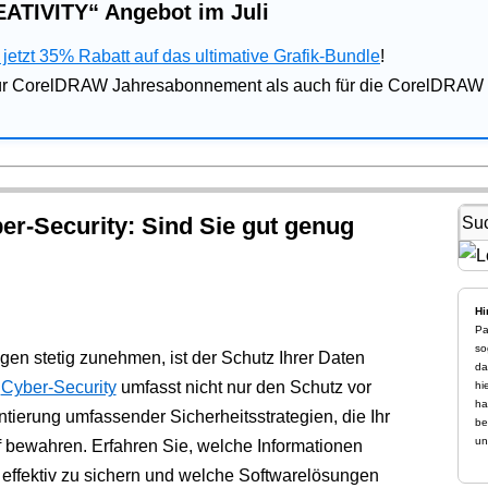
ATIVITY“ Angebot im Juli
jetzt 35% Rabatt auf das ultimative Grafik-Bundle
!
für CorelDRAW Jahresabonnement als auch für die CorelDRAW 
ber-Security: Sind Sie gut genug
Hi
Pa
so
gen stetig zunehmen, ist der Schutz Ihrer Daten
da
n
Cyber-Security
umfasst nicht nur den Schutz vor
hi
ha
ierung umfassender Sicherheitsstrategien, die Ihr
be
un
 bewahren. Erfahren Sie, welche Informationen
effektiv zu sichern und welche Softwarelösungen