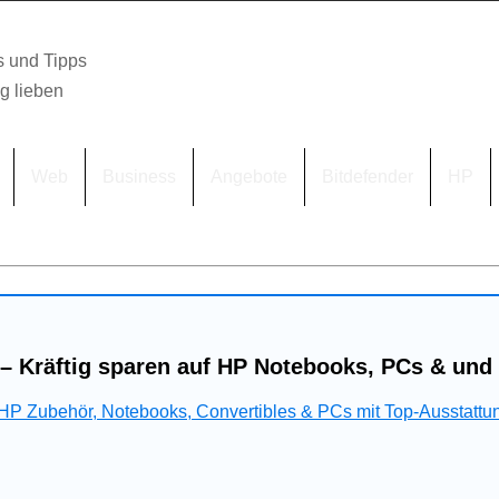
s und Tipps
lg lieben
Web
Business
Angebote
Bitdefender
HP
– Kräftig sparen auf HP Notebooks, PCs & und
 HP Zubehör, Notebooks, Convertibles & PCs mit Top-Ausstattu