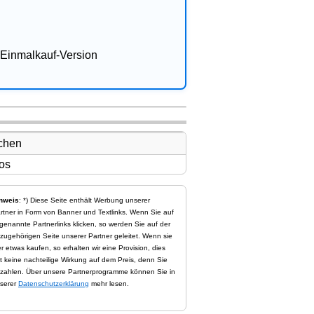
Einmalkauf-Version
nweis
: *) Diese Seite enthält Werbung unserer
rtner in Form von Banner und Textlinks. Wenn Sie auf
genannte Partnerlinks klicken, so werden Sie auf der
zugehörigen Seite unserer Partner geleitet. Wenn sie
er etwas kaufen, so erhalten wir eine Provision, dies
t keine nachteilige Wirkung auf dem Preis, denn Sie
zahlen. Über unsere Partnerprogramme können Sie in
serer
Datenschutzerklärung
mehr lesen.