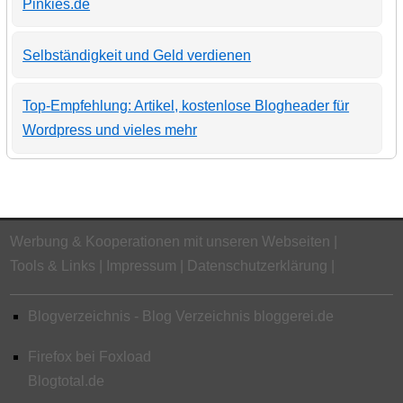
Pinkies.de
Selbständigkeit und Geld verdienen
Top-Empfehlung: Artikel, kostenlose Blogheader für
Wordpress und vieles mehr
Werbung & Kooperationen mit unseren Webseiten
Tools & Links
Impressum
Datenschutzerklärung
Blogverzeichnis - Blog Verzeichnis bloggerei.de
Firefox bei Foxload
Blogtotal.de