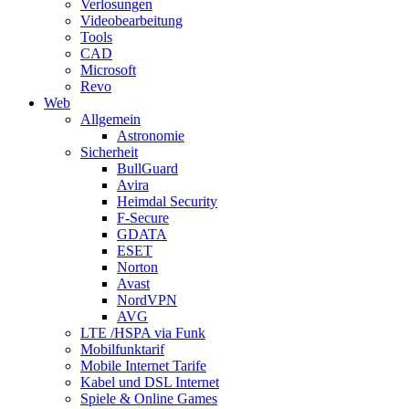
Verlosungen
Videobearbeitung
Tools
CAD
Microsoft
Revo
Web
Allgemein
Astronomie
Sicherheit
BullGuard
Avira
Heimdal Security
F-Secure
GDATA
ESET
Norton
Avast
NordVPN
AVG
LTE /HSPA via Funk
Mobilfunktarif
Mobile Internet Tarife
Kabel und DSL Internet
Spiele & Online Games