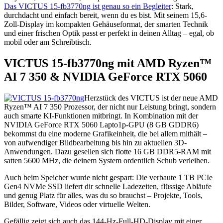
Das VICTUS 15-fb3770ng ist genau so ein Begleiter
: Stark,
durchdacht und einfach bereit, wenn du es bist. Mit seinem 15,6-
Zoll-Display im kompakten Gehäuseformat, der smarten Technik
und einer frischen Optik passt er perfekt in deinen Alltag – egal, ob
mobil oder am Schreibtisch.
VICTUS 15-fb3770ng mit AMD Ryzen™
AI 7 350 & NVIDIA GeForce RTX 5060
Herzstück des VICTUS ist der neue AMD
Ryzen™ AI 7 350 Prozessor, der nicht nur Leistung bringt, sondern
auch smarte KI-Funktionen mitbringt. In Kombination mit der
NVIDIA GeForce RTX 5060 Lapto1p-GPU (8 GB GDDR6)
bekommst du eine moderne Grafikeinheit, die bei allem mithält –
von aufwendiger Bildbearbeitung bis hin zu aktuellen 3D-
Anwendungen. Dazu gesellen sich flotte 16 GB DDR5-RAM mit
satten 5600 MHz, die deinem System ordentlich Schub verleihen.
Auch beim Speicher wurde nicht gespart: Die verbaute 1 TB PCIe
Gen4 NVMe SSD liefert dir schnelle Ladezeiten, flüssige Abläufe
und genug Platz für alles, was du so brauchst – Projekte, Tools,
Bilder, Software, Videos oder virtuelle Welten.
Gefällig zeigt sich auch das 144-Hz-Full-HD-Display mit einer