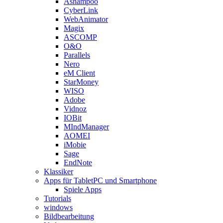
Ashampoo
CyberLink
WebAnimator
Magix
ASCOMP
O&O
Parallels
Nero
eM Client
StarMoney
WISO
Adobe
Vidnoz
IOBit
MIndManager
AOMEI
iMobie
Sage
EndNote
Klassiker
Apps für TabletPC und Smartphone
Spiele Apps
Tutorials
windows
Bildbearbeitung