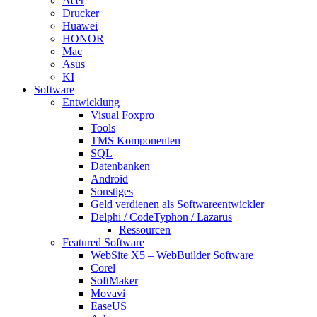
Acer
Drucker
Huawei
HONOR
Mac
Asus
KI
Software
Entwicklung
Visual Foxpro
Tools
TMS Komponenten
SQL
Datenbanken
Android
Sonstiges
Geld verdienen als Softwareentwickler
Delphi / CodeTyphon / Lazarus
Ressourcen
Featured Software
WebSite X5 – WebBuilder Software
Corel
SoftMaker
Movavi
EaseUS