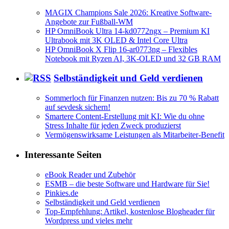
MAGIX Champions Sale 2026: Kreative Software-
Angebote zur Fußball-WM
HP OmniBook Ultra 14-kd0772ngx – Premium KI
Ultrabook mit 3K OLED & Intel Core Ultra
HP OmniBook X Flip 16-ar0773ng – Flexibles
Notebook mit Ryzen AI, 3K-OLED und 32 GB RAM
Selbständigkeit und Geld verdienen
Sommerloch für Finanzen nutzen: Bis zu 70 % Rabatt
auf sevdesk sichern!
Smartere Content-Erstellung mit KI: Wie du ohne
Stress Inhalte für jeden Zweck produzierst
Vermögenswirksame Leistungen als Mitarbeiter-Benefit
Interessante Seiten
eBook Reader und Zubehör
ESMB – die beste Software und Hardware für Sie!
Pinkies.de
Selbständigkeit und Geld verdienen
Top-Empfehlung: Artikel, kostenlose Blogheader für
Wordpress und vieles mehr