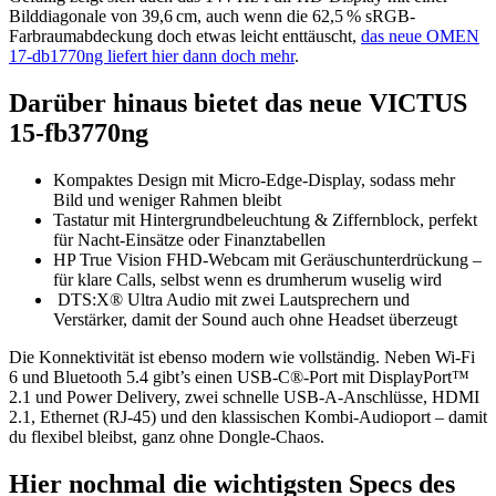
Bilddiagonale von 39,6 cm, auch wenn die 62,5 % sRGB-
Farbraumabdeckung doch etwas leicht enttäuscht,
das neue OMEN
17-db1770ng liefert hier dann doch mehr
.
Darüber hinaus bietet das neue VICTUS
15-fb3770ng
Kompaktes Design mit Micro-Edge-Display, sodass mehr
Bild und weniger Rahmen bleibt
Tastatur mit Hintergrundbeleuchtung & Ziffernblock, perfekt
für Nacht-Einsätze oder Finanztabellen
HP True Vision FHD-Webcam mit Geräuschunterdrückung –
für klare Calls, selbst wenn es drumherum wuselig wird
DTS:X® Ultra Audio mit zwei Lautsprechern und
Verstärker, damit der Sound auch ohne Headset überzeugt
Die Konnektivität ist ebenso modern wie vollständig. Neben Wi-Fi
6 und Bluetooth 5.4 gibt’s einen USB-C®-Port mit DisplayPort™
2.1 und Power Delivery, zwei schnelle USB-A-Anschlüsse, HDMI
2.1, Ethernet (RJ-45) und den klassischen Kombi-Audioport – damit
du flexibel bleibst, ganz ohne Dongle-Chaos.
Hier nochmal die wichtigsten Specs des