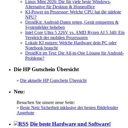
Linux Mint 2026: Die für viele beste Windows-
Alternative für Desktop & Homeoffice
KI-Power im Prozessor: Welche CPU hat die stärkste
NPU?
DroidKit: Android-Daten retten, Gerät entsperren &
Systemfehler beheben
Intel Core Ultra 5 226V vs. AMD Ryzen AI 5 340: Ein
Vergleich der mobilen Prozessoren
Lokale KI nutzen: Welche Hardware dein PC oder
Notebook braucht
DroidKit im Test: Die All-in-One Lösung für Android-
Probleme?
Die HP Gutschein Übersicht
»
Die aktuelle HP Gutschein Übersicht
Neu:
Besuchen Sie unsere neue Seite:
»
Beste Netz Sicherheit inklusive der besten Bitdefender
Angebote
Die beste Hardware und Software!