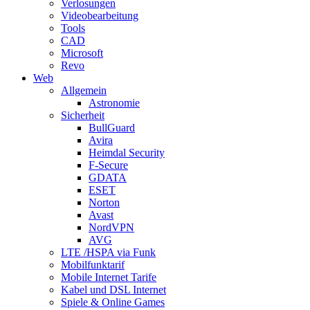
Verlosungen
Videobearbeitung
Tools
CAD
Microsoft
Revo
Web
Allgemein
Astronomie
Sicherheit
BullGuard
Avira
Heimdal Security
F-Secure
GDATA
ESET
Norton
Avast
NordVPN
AVG
LTE /HSPA via Funk
Mobilfunktarif
Mobile Internet Tarife
Kabel und DSL Internet
Spiele & Online Games