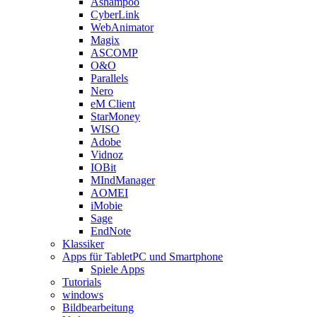
Ashampoo
CyberLink
WebAnimator
Magix
ASCOMP
O&O
Parallels
Nero
eM Client
StarMoney
WISO
Adobe
Vidnoz
IOBit
MIndManager
AOMEI
iMobie
Sage
EndNote
Klassiker
Apps für TabletPC und Smartphone
Spiele Apps
Tutorials
windows
Bildbearbeitung