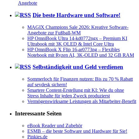
Angebote
Die beste Hardware und Software!
MAGIX Champions Sale 2026: Kreative Software-
Angebote zur Fußball-WM
HP OmniBook Ultra 14-kd0772ngx – Premium KI
Ultrabook mit 3K OLED & Intel Core Ultra
HP OmniBook X Flip 16-ar0773ng – Flexibles
Notebook mit Ryzen AI, 3K-OLED und 32 GB RAM
Selbständigkeit und Geld verdienen
Sommerloch für Finanzen nutzen: Bis zu 70 % Rabatt
auf sevdesk sichern!
Smartere Content-Erstellung mit KI: Wie du ohne
Stress Inhalte für jeden Zweck produzierst
Vermögenswirksame Leistungen als Mitarbeiter-Benefit
Interessante Seiten
eBook Reader und Zubehör
ESMB – die beste Software und Hardware für Sie!
Pinkies.de