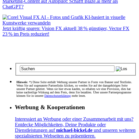
Marketing-Content auf Autopilot: Schafft Blaze.ai mehr als
ChatGPT?
Jetzt kräftig sparen: Vision FX aktuell 38 % günstiger, Vector FX
23 % im Preis reduziert!
Hinweis
: *) Diese Seite enthält Werbung unserer Partner in Form von Banner und Textlinks.
Wenn Sie auf sogenannte Partnerlinks klicken, so werden Sie auf der dazugehörigen Seite
unserer Partner geleitet. Wenn sie hier etwas kaufen, so erhalten wir eine Provision, dies hat
keine nachteilige Wirkung auf dem Preis, denn Sie bezahlen. Über unsere Partnerprogramme
können Sie in unserer
Datenschutzerklärung
mehr lesen.
Werbung & Kooperationen
Interessiert an Werbung oder einer Zusammenarbeit mit uns?
Entdecke Möglichkeiten, Deine Produkte oder
Dienstleistungen auf
michael-bickel.de
und unseren weiteren
spezialisierten Webseiten zu präsentieren.