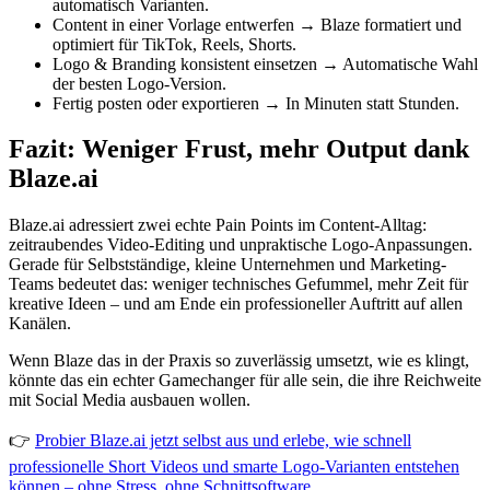
automatisch Varianten.
Content in einer Vorlage entwerfen → Blaze formatiert und
optimiert für TikTok, Reels, Shorts.
Logo & Branding konsistent einsetzen → Automatische Wahl
der besten Logo-Version.
Fertig posten oder exportieren → In Minuten statt Stunden.
Fazit: Weniger Frust, mehr Output dank
Blaze.ai
Blaze.ai adressiert zwei echte Pain Points im Content-Alltag:
zeitraubendes Video-Editing und unpraktische Logo-Anpassungen.
Gerade für Selbstständige, kleine Unternehmen und Marketing-
Teams bedeutet das: weniger technisches Gefummel, mehr Zeit für
kreative Ideen – und am Ende ein professioneller Auftritt auf allen
Kanälen.
Wenn Blaze das in der Praxis so zuverlässig umsetzt, wie es klingt,
könnte das ein echter Gamechanger für alle sein, die ihre Reichweite
mit Social Media ausbauen wollen.
👉
Probier Blaze.ai jetzt selbst aus und erlebe, wie schnell
professionelle Short Videos und smarte Logo-Varianten entstehen
können – ohne Stress, ohne Schnittsoftware
.