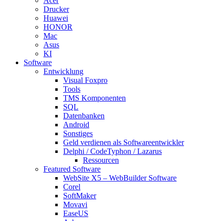
Acer
Drucker
Huawei
HONOR
Mac
Asus
KI
Software
Entwicklung
Visual Foxpro
Tools
TMS Komponenten
SQL
Datenbanken
Android
Sonstiges
Geld verdienen als Softwareentwickler
Delphi / CodeTyphon / Lazarus
Ressourcen
Featured Software
WebSite X5 – WebBuilder Software
Corel
SoftMaker
Movavi
EaseUS