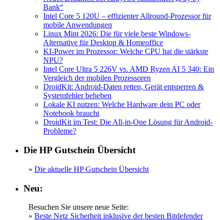
Bank“
Intel Core 5 120U – effizienter Allround-Prozessor für
mobile Anwendungen
Linux Mint 2026: Die für viele beste Windows-
Alternative für Desktop & Homeoffice
KI-Power im Prozessor: Welche CPU hat die stärkste
NPU?
Intel Core Ultra 5 226V vs. AMD Ryzen AI 5 340: Ein
Vergleich der mobilen Prozessoren
DroidKit: Android-Daten retten, Gerät entsperren &
Systemfehler beheben
Lokale KI nutzen: Welche Hardware dein PC oder
Notebook braucht
DroidKit im Test: Die All-in-One Lösung für Android-
Probleme?
Die HP Gutschein Übersicht
»
Die aktuelle HP Gutschein Übersicht
Neu:
Besuchen Sie unsere neue Seite:
»
Beste Netz Sicherheit inklusive der besten Bitdefender