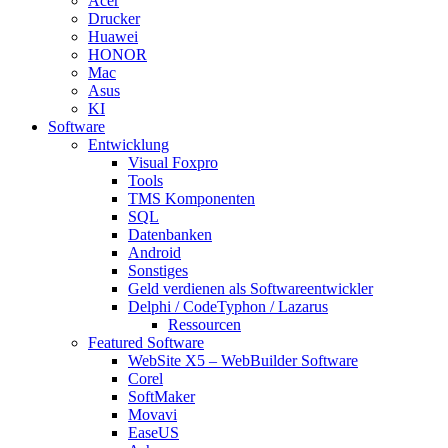
Acer
Drucker
Huawei
HONOR
Mac
Asus
KI
Software
Entwicklung
Visual Foxpro
Tools
TMS Komponenten
SQL
Datenbanken
Android
Sonstiges
Geld verdienen als Softwareentwickler
Delphi / CodeTyphon / Lazarus
Ressourcen
Featured Software
WebSite X5 – WebBuilder Software
Corel
SoftMaker
Movavi
EaseUS