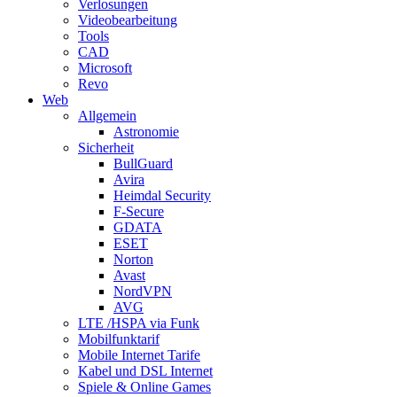
Verlosungen
Videobearbeitung
Tools
CAD
Microsoft
Revo
Web
Allgemein
Astronomie
Sicherheit
BullGuard
Avira
Heimdal Security
F-Secure
GDATA
ESET
Norton
Avast
NordVPN
AVG
LTE /HSPA via Funk
Mobilfunktarif
Mobile Internet Tarife
Kabel und DSL Internet
Spiele & Online Games