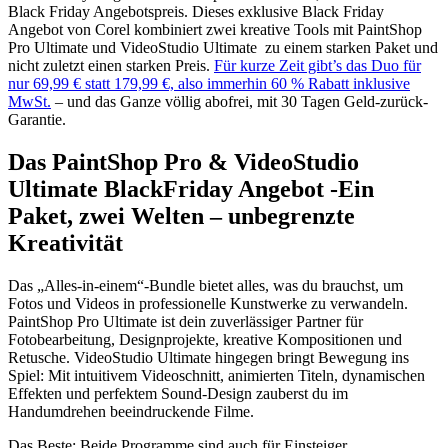
Black Friday Angebotspreis. Dieses exklusive Black Friday
Angebot von Corel kombiniert zwei kreative Tools mit PaintShop
Pro Ultimate und VideoStudio Ultimate zu einem starken Paket und
nicht zuletzt einen starken Preis.
Für kurze Zeit gibt’s das Duo für
nur 69,99 € statt 179,99 €, also immerhin 60 % Rabatt inklusive
MwSt.
– und das Ganze völlig abofrei, mit 30 Tagen Geld-zurück-
Garantie.
Das PaintShop Pro & VideoStudio
Ultimate BlackFriday Angebot -Ein
Paket, zwei Welten – unbegrenzte
Kreativität
Das „Alles-in-einem“-Bundle bietet alles, was du brauchst, um
Fotos und Videos in professionelle Kunstwerke zu verwandeln.
PaintShop Pro Ultimate ist dein zuverlässiger Partner für
Fotobearbeitung, Designprojekte, kreative Kompositionen und
Retusche. VideoStudio Ultimate hingegen bringt Bewegung ins
Spiel: Mit intuitivem Videoschnitt, animierten Titeln, dynamischen
Effekten und perfektem Sound-Design zauberst du im
Handumdrehen beeindruckende Filme.
Das Beste: Beide Programme sind auch für Einsteiger