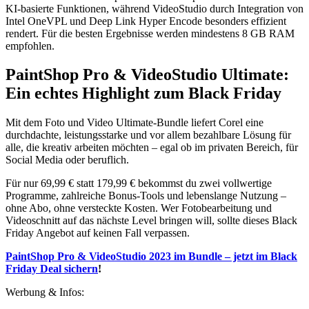
KI-basierte Funktionen, während VideoStudio durch Integration von
Intel OneVPL und Deep Link Hyper Encode besonders effizient
rendert. Für die besten Ergebnisse werden mindestens 8 GB RAM
empfohlen.
PaintShop Pro & VideoStudio Ultimate:
Ein echtes Highlight zum Black Friday
Mit dem Foto und Video Ultimate-Bundle liefert Corel eine
durchdachte, leistungsstarke und vor allem bezahlbare Lösung für
alle, die kreativ arbeiten möchten – egal ob im privaten Bereich, für
Social Media oder beruflich.
Für nur 69,99 € statt 179,99 € bekommst du zwei vollwertige
Programme, zahlreiche Bonus-Tools und lebenslange Nutzung –
ohne Abo, ohne versteckte Kosten. Wer Fotobearbeitung und
Videoschnitt auf das nächste Level bringen will, sollte dieses Black
Friday Angebot auf keinen Fall verpassen.
PaintShop Pro & VideoStudio 2023 im Bundle – jetzt im Black
Friday Deal sichern
!
Werbung & Infos: