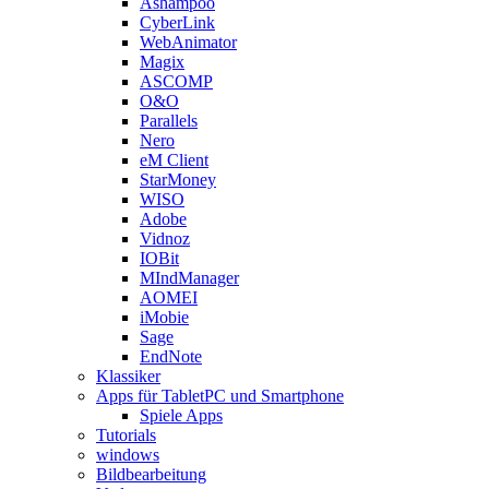
Ashampoo
CyberLink
WebAnimator
Magix
ASCOMP
O&O
Parallels
Nero
eM Client
StarMoney
WISO
Adobe
Vidnoz
IOBit
MIndManager
AOMEI
iMobie
Sage
EndNote
Klassiker
Apps für TabletPC und Smartphone
Spiele Apps
Tutorials
windows
Bildbearbeitung