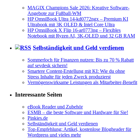
MAGIX Champions Sale 2026: Kreative Software-
Angebote zur Fußball-WM
HP OmniBook Ultra 14-kd0772ngx – Premium KI
Ultrabook mit 3K OLED & Intel Core Ultra
HP OmniBook X Flip 16-ar0773ng – Flexibles
Notebook mit Ryzen AI, 3K-OLED und 32 GB RAM
Selbständigkeit und Geld verdienen
Sommerloch für Finanzen nutzen: Bis zu 70 % Rabatt
auf sevdesk sichern!
Smartere Content-Erstellung mit KI: Wie du ohne
Stress Inhalte für jeden Zweck produzierst
Vermögenswirksame Leistungen als Mitarbeiter-Benefit
Interessante Seiten
eBook Reader und Zubehör
ESMB – die beste Software und Hardware für Sie!
Pinkies.de
Selbständigkeit und Geld verdienen
Top-Empfehlung: Artikel, kostenlose Blogheader für
Wordpress und vieles mehr