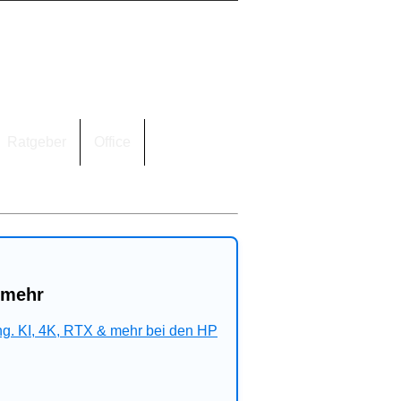
Ratgeber
Office
 mehr
ng. KI, 4K, RTX & mehr bei den HP