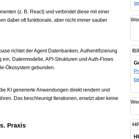
se
enten (z. B. React) und verbindet diese mit einer
Wer
en dabei oft funktionale, aber nicht immer sauber
Bi
ase richtet der Agent Datenbanken, Authentifizierung
g ein. Datenmodelle, API-Strukturen und Auth-Flows
Ge
ogle-Ökosystem gebunden.
Pr
be
die KI generierte Anwendungen direkt rendern und
ren. Das beschleunigt Iterationen, ersetzt aber keine
Wer
HP
s. Praxis
H