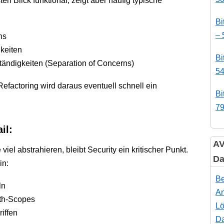
ten Blick funktional, zeigt aber häufig typische
Bi
– 
ns
keiten
Bi
tändigkeiten (Separation of Concerns)
54
efactoring wird daraus eventuell schnell ein
Bi
79
il:
AV
el abstrahieren, bleibt Security ein kritischer Punkt.
Da
in:
Be
ln
An
th-Scopes
Lö
iffen
Da