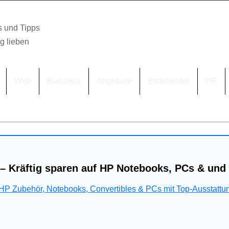
s und Tipps
lg lieben
Web
Business
Angebote
Bitdefender
HP
– Kräftig sparen auf HP Notebooks, PCs & und
 HP Zubehör, Notebooks, Convertibles & PCs mit Top-Ausstattu