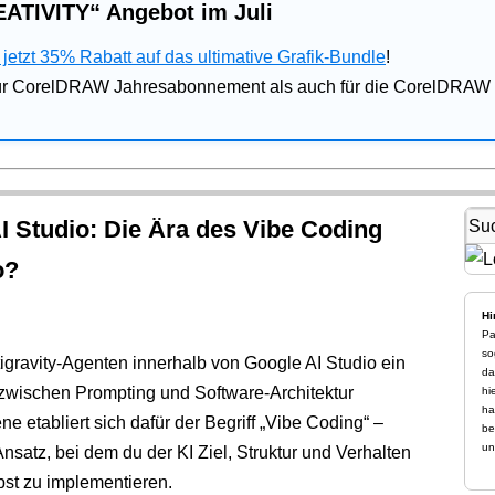
ATIVITY“ Angebot im Juli
jetzt 35% Rabatt auf das ultimative Grafik-Bundle
!
für CorelDRAW Jahresabonnement als auch für die CorelDRAW 
AI Studio: Die Ära des Vibe Coding
o?
Hi
Pa
so
gravity-Agenten innerhalb von Google AI Studio ein
da
 zwischen Prompting und Software-Architektur
hi
ha
 etabliert sich dafür der Begriff „Vibe Coding“ –
be
un
nsatz, bei dem du der KI Ziel, Struktur und Verhalten
lbst zu implementieren.