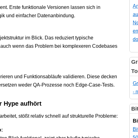
An
ent. Erste funktionale Versionen lassen sich in
au
gik und einfacher Datenanbindung.
No
en
ektstruktur im Blick. Das reduziert typische
do
s, auch wenn das Problem bei komplexeren Codebases
Gr
To
erieren und Funktionsabläufe validieren. Diese decken
Gr
 ersetzen weder QA-Prozesse noch Edge-Case-Tests.
- 
r Hype aufhört
Bi
beitet, stößt relativ schnell auf strukturelle Probleme:
Bi
Bi
o:
50