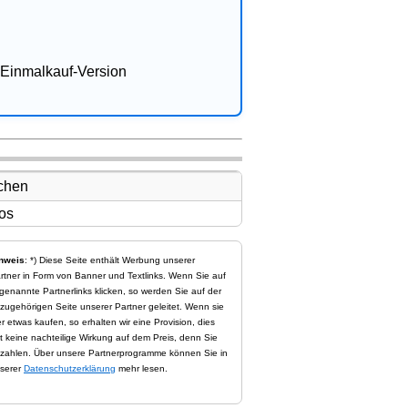
Einmalkauf-Version
nweis
: *) Diese Seite enthält Werbung unserer
rtner in Form von Banner und Textlinks. Wenn Sie auf
genannte Partnerlinks klicken, so werden Sie auf der
zugehörigen Seite unserer Partner geleitet. Wenn sie
er etwas kaufen, so erhalten wir eine Provision, dies
t keine nachteilige Wirkung auf dem Preis, denn Sie
zahlen. Über unsere Partnerprogramme können Sie in
serer
Datenschutzerklärung
mehr lesen.