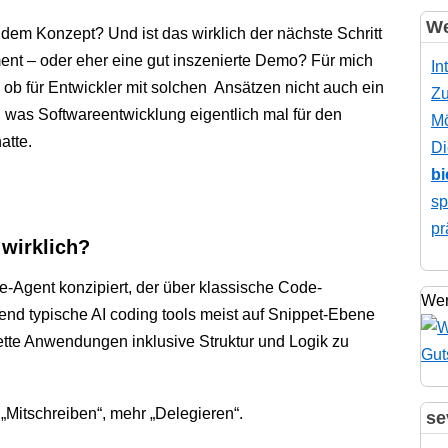
We
 dem Konzept? Und ist das wirklich der nächste Schritt
nt – oder eher eine gut inszenierte Demo? Für mich
In
, ob für Entwickler mit solchen Ansätzen nicht auch ein
Zu
 was Softwareentwicklung eigentlich mal für den
Mö
atte.
Di
bi
sp
pr
 wirklich?
re-Agent konzipiert, der über klassische Code-
Wer
nd typische AI coding tools meist auf Snippet-Ebene
lette Anwendungen inklusive Struktur und Logik zu
 „Mitschreiben“, mehr „Delegieren“.
se