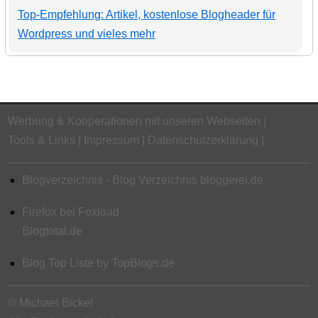
Top-Empfehlung: Artikel, kostenlose Blogheader für
Wordpress und vieles mehr
Werbung & Kooperationen mit unseren Webseiten
Tools & Links
Impressum
Datenschutzerklärung
Blogverzeichnis - Blog Verzeichnis bloggerei.de
Firefox bei Foxload
Blogtotal.de
Blog Top Liste by TopBlogs.de
© Michael Bickel