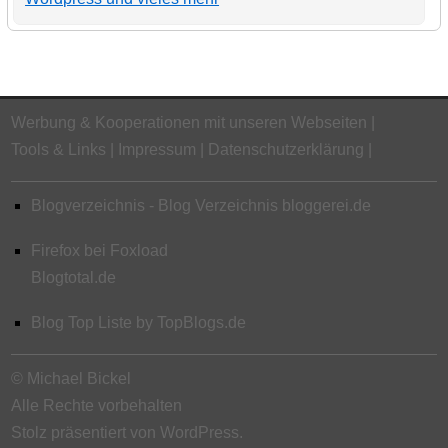
Werbung & Kooperationen mit unseren Webseiten
Tools & Links
Impressum
Datenschutzerklärung
Blogverzeichnis - Blog Verzeichnis bloggerei.de
Firefox bei Foxload
Blogtotal.de
Blog Top Liste by TopBlogs.de
© Michael Bickel
Alle Rechte vorbehalten
Stolz präsentiert von WordPress.