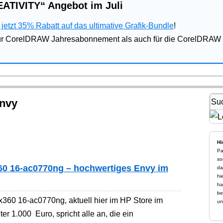
ATIVITY“ Angebot im Juli
jetzt 35% Rabatt auf das ultimative Grafik-Bundle
!
für CorelDRAW Jahresabonnement als auch für die CorelDRAW 
nvy
Hi
Pa
so
0 16-ac0770ng – hochwertiges Envy im
da
hi
ha
be
360 16-ac0770ng, aktuell hier im HP Store im
un
er 1.000 Euro, spricht alle an, die ein