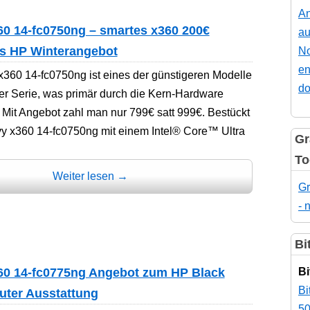
An
0 14-fc0750ng – smartes x360 200€
au
ls HP Winterangebot
No
en
360 14-fc0750ng ist eines der günstigeren Modelle
do
er Serie, was primär durch die Kern-Hardware
 Mit Angebot zahl man nur 799€ satt 999€. Bestückt
vy x360 14-fc0750ng mit einem Intel® Core™ Ultra
Gr
To
Weiter lesen
→
Gr
- 
Bi
60 14-fc0775ng Angebot zum HP Black
Bi
Bi
guter Ausstattung
50