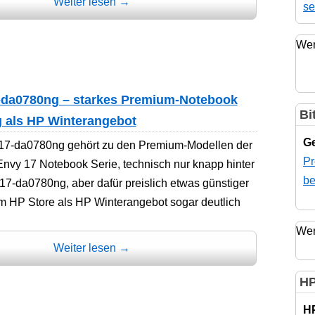
Weiter lesen
→
se
Wer
-da0780ng – starkes Premium-Notebook
Bi
ig als HP Winterangebot
Ge
17-da0780ng gehört zu den Premium-Modellen der
Pr
nvy 17 Notebook Serie, technisch nur knapp hinter
be
7-da0780ng, aber dafür preislich etwas günstiger
 im HP Store als HP Winterangebot sogar deutlich
Wer
Weiter lesen
→
HP
H