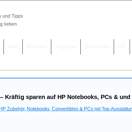
s und Tipps
lg lieben
Web
Business
Angebote
Bitdefender
HP
– Kräftig sparen auf HP Notebooks, PCs & und
 HP Zubehör, Notebooks, Convertibles & PCs mit Top-Ausstattu