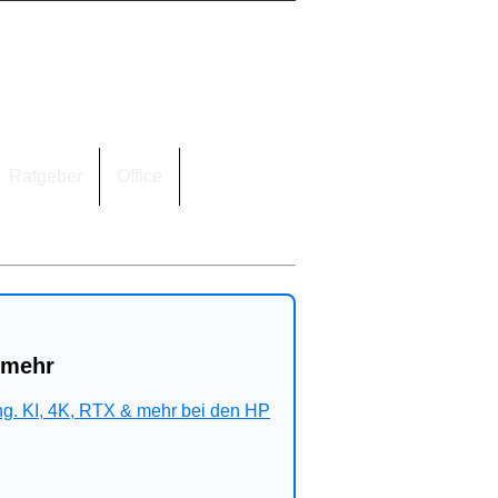
Ratgeber
Office
 mehr
ng. KI, 4K, RTX & mehr bei den HP