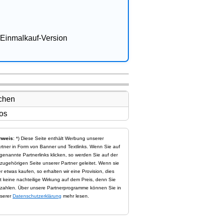
Einmalkauf-Version
nweis
: *) Diese Seite enthält Werbung unserer
rtner in Form von Banner und Textlinks. Wenn Sie auf
genannte Partnerlinks klicken, so werden Sie auf der
zugehörigen Seite unserer Partner geleitet. Wenn sie
er etwas kaufen, so erhalten wir eine Provision, dies
t keine nachteilige Wirkung auf dem Preis, denn Sie
zahlen. Über unsere Partnerprogramme können Sie in
serer
Datenschutzerklärung
mehr lesen.