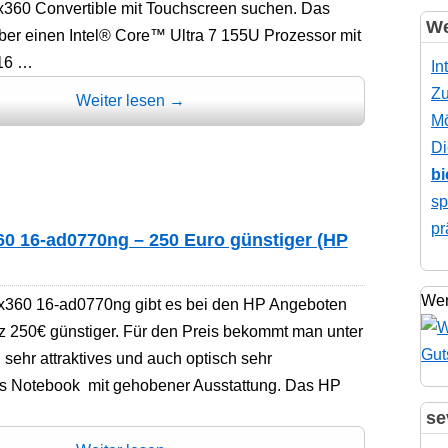
x360 Convertible mit Touchscreen suchen. Das
We
ber einen Intel® Core™ Ultra 7 155U Prozessor mit
 16 …
In
Zu
Weiter lesen
→
Mö
Di
bi
sp
pr
0 16-ad0770ng – 250 Euro günstiger (HP
Wer
360 16-ad0770ng gibt es bei den HP Angeboten
z 250€ günstiger. Für den Preis bekommt man unter
 sehr attraktives und auch optisch sehr
 Notebook mit gehobener Ausstattung. Das HP
se