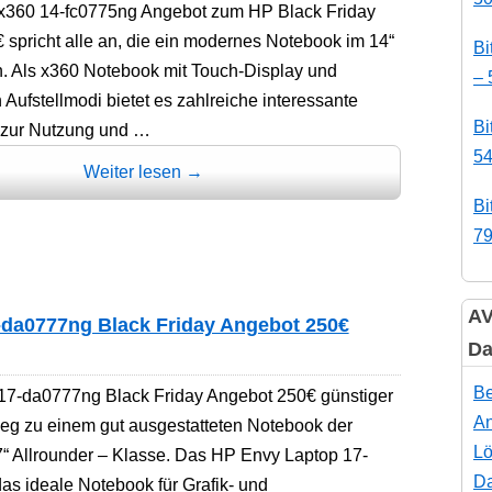
360 14-fc0775ng Angebot zum HP Black Friday
 spricht alle an, die ein modernes Notebook im 14“
Bi
. Als x360 Notebook mit Touch-Display und
– 
Aufstellmodi bietet es zahlreiche interessante
Bi
 zur Nutzung und …
54
Weiter lesen
→
Bi
79
AV
da0777ng Black Friday Angebot 250€
Da
Be
7-da0777ng Black Friday Angebot 250€ günstiger
An
Weg zu einem gut ausgestatteten Notebook der
Lö
7“ Allrounder – Klasse. Das HP Envy Laptop 17-
Da
as ideale Notebook für Grafik- und