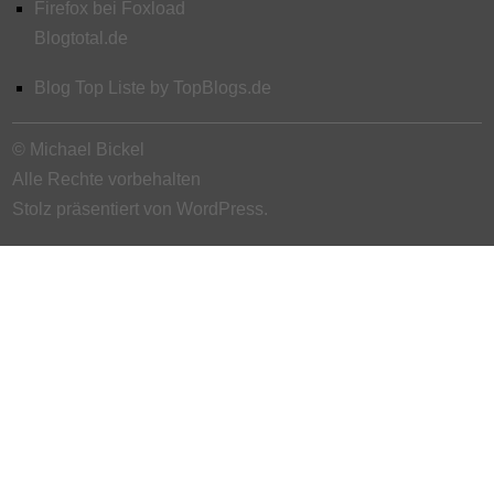
Firefox bei Foxload
Blogtotal.de
Blog Top Liste by TopBlogs.de
© Michael Bickel
Alle Rechte vorbehalten
Stolz präsentiert von WordPress.