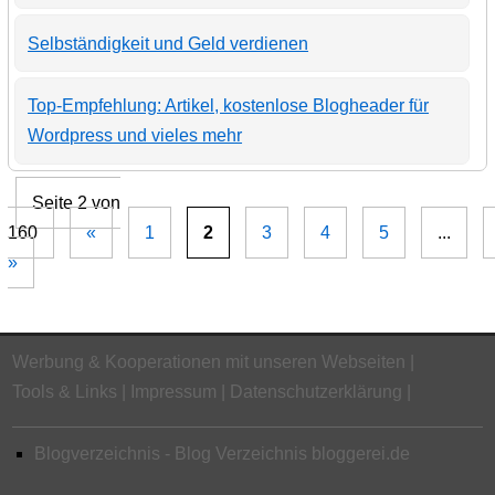
Selbständigkeit und Geld verdienen
Top-Empfehlung: Artikel, kostenlose Blogheader für
Wordpress und vieles mehr
Seite 2 von
160
«
1
2
3
4
5
...
»
Werbung & Kooperationen mit unseren Webseiten
Tools & Links
Impressum
Datenschutzerklärung
Blogverzeichnis - Blog Verzeichnis bloggerei.de