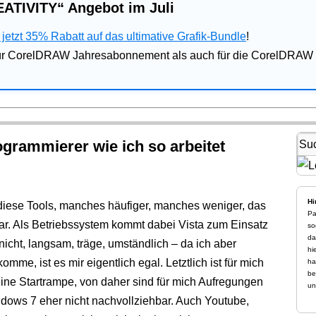
ATIVITY“ Angebot im Juli
jetzt 35% Rabatt auf das ultimative Grafik-Bundle
!
für CorelDRAW Jahresabonnement als auch für die CorelDRAW 
ogrammierer wie ich so arbeitet
Hi
diese Tools, manches häufiger, manches weniger, das
Pa
ar. Als Betriebssystem kommt dabei Vista zum Einsatz
so
da
nicht, langsam, träge, umständlich – da ich aber
hi
mme, ist es mir eigentlich egal. Letztlich ist für mich
ha
be
ine Startrampe, von daher sind für mich Aufregungen
un
dows 7 eher nicht nachvollziehbar. Auch Youtube,