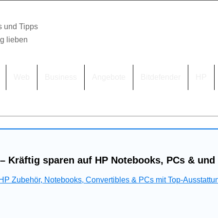
s und Tipps
lg lieben
Web
Business
Angebote
Bitdefender
HP
– Kräftig sparen auf HP Notebooks, PCs & und
 HP Zubehör, Notebooks, Convertibles & PCs mit Top-Ausstattu