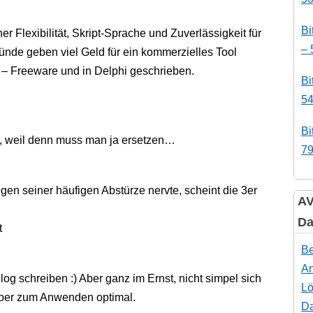
Bi
r Flexibilität, Skript-Sprache und Zuverlässigkeit für
– 
ünde geben viel Geld für ein kommerzielles Tool
– Freeware und in Delphi geschrieben.
Bi
54
Bi
r, weil denn muss man ja ersetzen…
79
n seiner häufigen Abstürze nervte, scheint die 3er
AV
Da
t
Be
An
log schreiben :) Aber ganz im Ernst, nicht simpel sich
Lö
ber zum Anwenden optimal.
Da