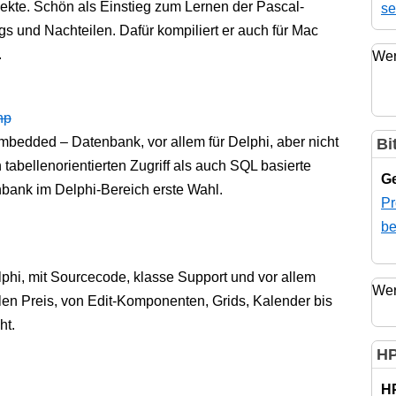
ekte. Schön als Einstieg zum Lernen der Pascal-
se
gs und Nachteilen. Dafür kompiliert er auch für Mac
.
Wer
hp
Embedded – Datenbank, vor allem für Delphi, aber nicht
Bi
 tabellenorientierten Zugriff als auch SQL basierte
Ge
nbank im Delphi-Bereich erste Wahl.
Pr
be
phi, mit Sourcecode, klasse Support und vor allem
Wer
en Preis, von Edit-Komponenten, Grids, Kalender bis
ht.
HP
H