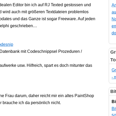
ealen Editor bin ich auf RJ Texted gestossen und
An
d wird auch mit größeren Textdateien problemlos
au
dates und das Ganze ist sogar Freeware. Auf jeden
No
 Delphi geschrieben…
en
do
codesnip
 Datenbank mit Codeschnippsel Prozeduren /
Gr
To
aufwerke usw. Hilfreich, spart es doch mitunter das
Gr
- 
Bi
ne Frau darum, daher reicht mir ein altes PaintShop
Bi
brauche ich da persönlich nicht.
Bi
50