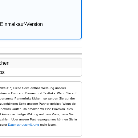
Einmalkauf-Version
nweis
: *) Diese Seite enthält Werbung unserer
rtner in Form von Banner und Textlinks. Wenn Sie auf
genannte Partnerlinks klicken, so werden Sie auf der
zugehörigen Seite unserer Partner geleitet. Wenn sie
er etwas kaufen, so erhalten wir eine Provision, dies
t keine nachteilige Wirkung auf dem Preis, denn Sie
zahlen. Über unsere Partnerprogramme können Sie in
serer
Datenschutzerklärung
mehr lesen.