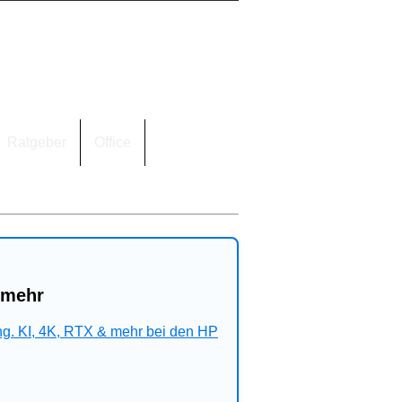
Ratgeber
Office
 mehr
ng. KI, 4K, RTX & mehr bei den HP