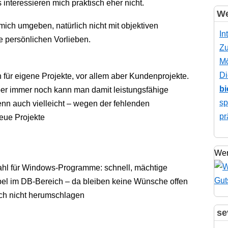
interessieren mich praktisch eher nicht.
We
 mich umgeben, natürlich nicht mit objektiven
In
 persönlichen Vorlieben.
Zu
Mö
Di
 für eigene Projekte, vor allem aber Kundenprojekte.
bi
ber immer noch kann man damit leistungsfähige
sp
n auch vielleicht – wegen der fehlenden
pr
neue Projekte
Wer
Wahl für Windows-Programme: schnell, mächtige
xibel im DB-Bereich – da bleiben keine Wünsche offen
ch nicht herumschlagen
se