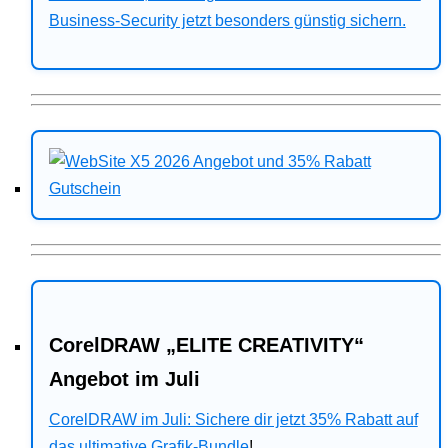
Business-Security jetzt besonders günstig sichern.
CorelDRAW „ELITE CREATIVITY“
Angebot im Juli
CorelDRAW im Juli: Sichere dir jetzt 35% Rabatt auf
das ultimative Grafik-Bundle
!