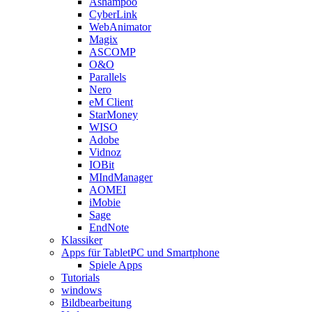
Ashampoo
CyberLink
WebAnimator
Magix
ASCOMP
O&O
Parallels
Nero
eM Client
StarMoney
WISO
Adobe
Vidnoz
IOBit
MIndManager
AOMEI
iMobie
Sage
EndNote
Klassiker
Apps für TabletPC und Smartphone
Spiele Apps
Tutorials
windows
Bildbearbeitung