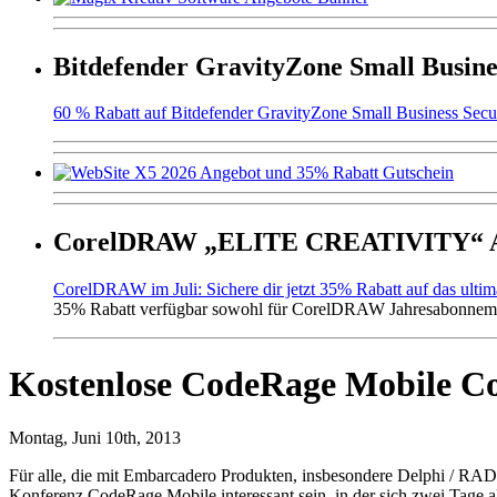
Bitdefender GravityZone Small Busine
60 % Rabatt auf Bitdefender GravityZone Small Business Secur
CorelDRAW „ELITE CREATIVITY“ An
CorelDRAW im Juli: Sichere dir jetzt 35% Rabatt auf das ulti
35% Rabatt verfügbar sowohl für CorelDRAW Jahresabonneme
Kostenlose CodeRage Mobile Con
Montag, Juni 10th, 2013
Für alle, die mit Embarcadero Produkten, insbesondere Delphi / RAD
Konferenz CodeRage Mobile interessant sein, in der sich zwei Tage