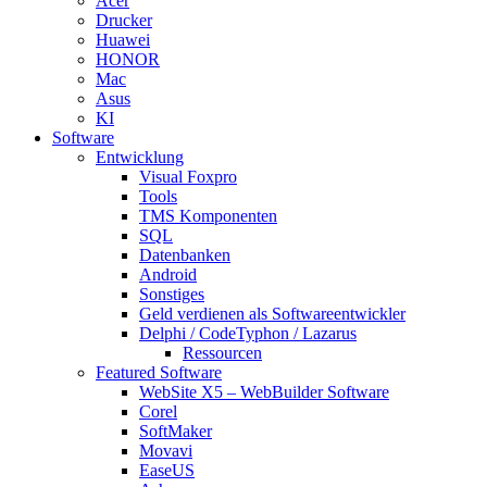
Acer
Drucker
Huawei
HONOR
Mac
Asus
KI
Software
Entwicklung
Visual Foxpro
Tools
TMS Komponenten
SQL
Datenbanken
Android
Sonstiges
Geld verdienen als Softwareentwickler
Delphi / CodeTyphon / Lazarus
Ressourcen
Featured Software
WebSite X5 – WebBuilder Software
Corel
SoftMaker
Movavi
EaseUS