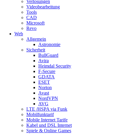
Verlosungen
Videobearbeitung
Tools
CAD
Microsoft
Revo
Web
Allgemein
Astronomie
Sicherheit
BullGuard
Avira
Heimdal Security
F-Secure
GDATA
ESET
Norton
Avast
NordVPN
AVG
LTE /HSPA via Funk
Mobilfunktarif
Mobile Internet Tarife
Kabel und DSL Internet
Spiele & Online Games