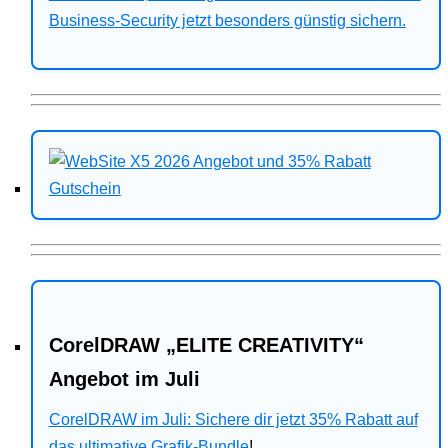
Business-Security jetzt besonders günstig sichern.
CorelDRAW „ELITE CREATIVITY“
Angebot im Juli
CorelDRAW im Juli: Sichere dir jetzt 35% Rabatt auf
das ultimative Grafik-Bundle
!