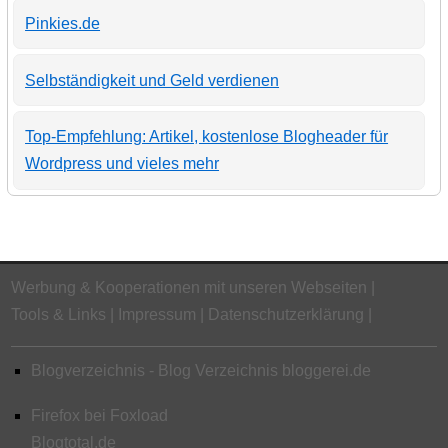
Pinkies.de
Selbständigkeit und Geld verdienen
Top-Empfehlung: Artikel, kostenlose Blogheader für
Wordpress und vieles mehr
Werbung & Kooperationen mit unseren Webseiten
Tools & Links
Impressum
Datenschutzerklärung
Blogverzeichnis - Blog Verzeichnis bloggerei.de
Firefox bei Foxload
Blogtotal.de