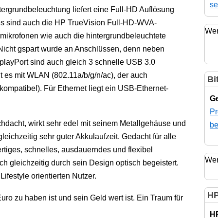
se
ergrundbeleuchtung liefert eine Full-HD Auflösung
res sind auch die HP TrueVision Full-HD-WVA-
Wer
lmikrofonen wie auch die hintergrundbeleuchtete
 Nicht gspart wurde an Anschlüssen, denn neben
playPort sind auch gleich 3 schnelle USB 3.0
 es mit WLAN (802.11a/b/g/n/ac), der auch
Bi
kompatibel). Für Ethernet liegt ein USB-Ethernet-
Ge
Pr
hdacht, wirkt sehr edel mit seinem Metallgehäuse und
be
leichzeitig sehr guter Akkulaufzeit. Gedacht für alle
rtiges, schnelles, ausdauerndes und flexibel
Wer
 gleichzeitig durch sein Design optisch begeistert.
ifestyle orientierten Nutzer.
HP
ro zu haben ist und sein Geld wert ist. Ein Traum für
H