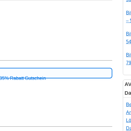
Bi
– 
Bi
54
Bi
79
AV
Da
Be
An
Lö
Da