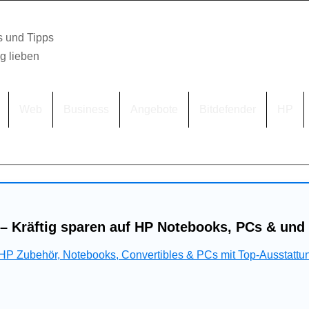
s und Tipps
lg lieben
Web
Business
Angebote
Bitdefender
HP
– Kräftig sparen auf HP Notebooks, PCs & und
 HP Zubehör, Notebooks, Convertibles & PCs mit Top-Ausstattu