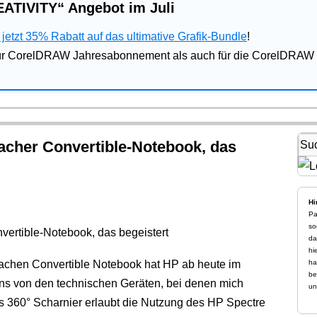
ATIVITY“ Angebot im Juli
jetzt 35% Rabatt auf das ultimative Grafik-Bundle
!
für CorelDRAW Jahresabonnement als auch für die CorelDRAW 
lacher Convertible-Notebook, das
Hi
Pa
so
da
hi
aflachen Convertible Notebook hat HP ab heute im
ha
be
ns von den technischen Geräten, bei denen mich
un
s 360° Scharnier erlaubt die Nutzung des HP Spectre