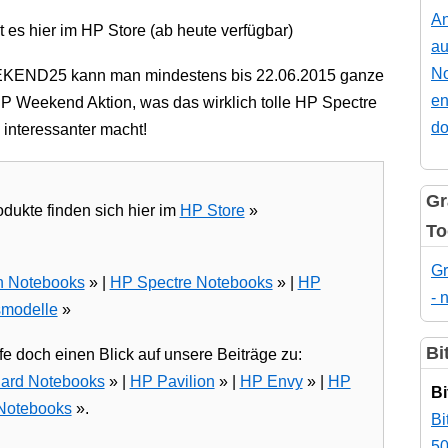
An
 es hier im HP Store (ab heute verfügbar)
au
No
EKEND25 kann man mindestens bis 22.06.2015 ganze
en
 Weekend Aktion, was das wirklich tolle HP Spectre
do
interessanter macht!
Gr
dukte finden sich hier im
HP Store
»
To
Gr
n Notebooks
» |
HP Spectre Notebooks
» |
HP
- 
smodelle
»
Bi
 doch einen Blick auf unsere Beiträge zu:
ard Notebooks
» |
HP Pavilion
» |
HP Envy
» |
HP
Bi
Notebooks
».
Bi
50