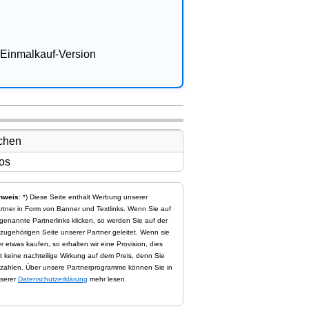
Einmalkauf-Version
nweis
: *) Diese Seite enthält Werbung unserer
rtner in Form von Banner und Textlinks. Wenn Sie auf
genannte Partnerlinks klicken, so werden Sie auf der
zugehörigen Seite unserer Partner geleitet. Wenn sie
er etwas kaufen, so erhalten wir eine Provision, dies
t keine nachteilige Wirkung auf dem Preis, denn Sie
zahlen. Über unsere Partnerprogramme können Sie in
serer
Datenschutzerklärung
mehr lesen.