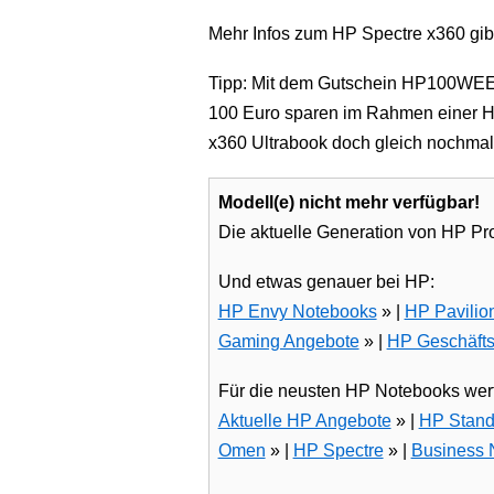
Mehr Infos zum HP Spectre x360 gibt
Tipp: Mit dem Gutschein HP100WE
100 Euro sparen im Rahmen einer HP
x360 Ultrabook doch gleich nochmal 
Modell(e) nicht mehr verfügbar!
Die aktuelle Generation von HP Pro
Und etwas genauer bei HP:
HP Envy Notebooks
» |
HP Pavilio
Gaming Angebote
» |
HP Geschäft
Für die neusten HP Notebooks werfe
Aktuelle HP Angebote
» |
HP Stand
Omen
» |
HP Spectre
» |
Business 