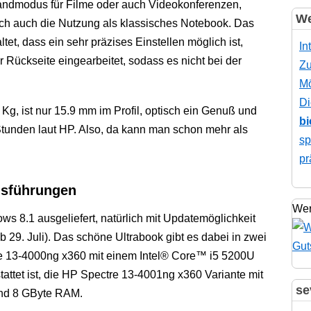
tandmodus für Filme oder auch Videokonferenzen,
We
ich auch die Nutzung als klassisches Notebook. Das
ltet, dass ein sehr präzises Einstellen möglich ist,
In
r Rückseite eingearbeitet, sodass es nicht bei der
Zu
Mö
Di
Kg, ist nur 15.9 mm im Profil, optisch ein Genuß und
bi
 Stunden laut HP. Also, da kann man schon mehr als
sp
pr
usführungen
Wer
s 8.1 ausgeliefert, natürlich mit Updatemöglichkeit
 29. Juli). Das schöne Ultrabook gibt es dabei in zwei
e 13-4000ng x360 mit einem Intel® Core™ i5 5200U
ttet ist, die HP Spectre 13-4001ng x360 Variante mit
se
und 8 GByte RAM.