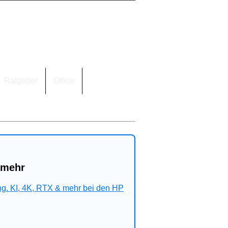
Ratgeber
Office
 mehr
ng. KI, 4K, RTX & mehr bei den HP