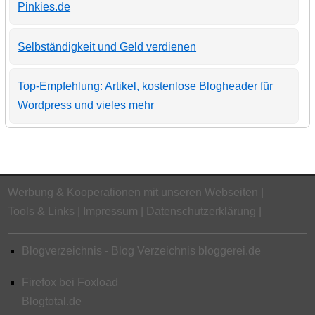
Pinkies.de
Selbständigkeit und Geld verdienen
Top-Empfehlung: Artikel, kostenlose Blogheader für
Wordpress und vieles mehr
Werbung & Kooperationen mit unseren Webseiten
Tools & Links
Impressum
Datenschutzerklärung
Blogverzeichnis - Blog Verzeichnis bloggerei.de
Firefox bei Foxload
Blogtotal.de