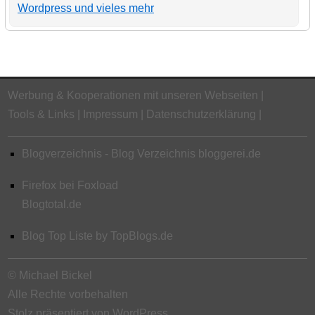
Wordpress und vieles mehr
Werbung & Kooperationen mit unseren Webseiten
Tools & Links
Impressum
Datenschutzerklärung
Blogverzeichnis - Blog Verzeichnis bloggerei.de
Firefox bei Foxload
Blogtotal.de
Blog Top Liste by TopBlogs.de
© Michael Bickel
Alle Rechte vorbehalten
Stolz präsentiert von WordPress.