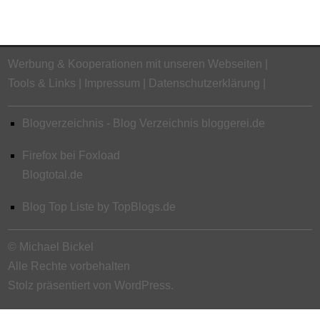
Werbung & Kooperationen mit unseren Webseiten
Tools & Links
Impressum
Datenschutzerklärung
Blogverzeichnis - Blog Verzeichnis bloggerei.de
Firefox bei Foxload
Blogtotal.de
Blog Top Liste by TopBlogs.de
© Michael Bickel
Alle Rechte vorbehalten
Stolz präsentiert von WordPress.