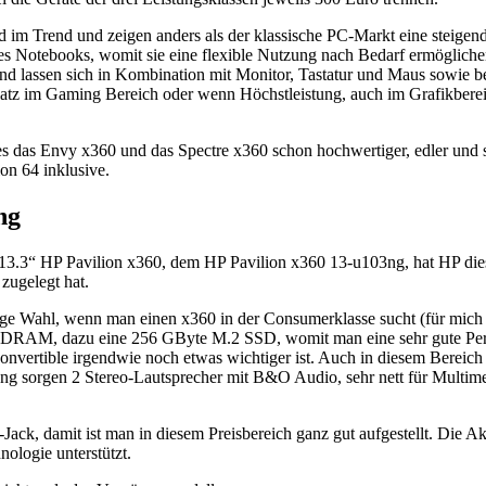
nd im Trend und zeigen anders als der klassische PC-Markt eine steige
es Notebooks, womit sie eine flexible Nutzung nach Bedarf ermöglichen
ik und lassen sich in Kombination mit Monitor, Tastatur und Maus sowie 
atz im Gaming Bereich oder wenn Höchstleistung, auch im Grafikbereich 
s das Envy x360 und das Spectre x360 schon hochwertiger, edler und s
n 64 inklusive.
ng
s 13.3“ HP Pavilion x360, dem HP Pavilion x360 13-u103ng, hat HP die
zugelegt hat.
ge Wahl, wenn man einen x360 in der Consumerklasse sucht (für mich 
DRAM, dazu eine 256 GByte M.2 SSD, womit man eine sehr gute Per
Convertible irgendwie noch etwas wichtiger ist. Auch in diesem Bereich
 Klang sorgen 2 Stereo-Lautsprecher mit B&O Audio, sehr nett für Mult
, damit ist man in diesem Preisbereich ganz gut aufgestellt. Die Akku
ologie unterstützt.