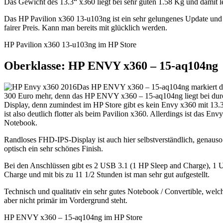
Das Gewicht des 13.3“ x360 liegt bei sehr guten 1.58 Kg und damit l
Das HP Pavilion x360 13-u103ng ist ein sehr gelungenes Update und ein
fairer Preis. Kann man bereits mit glücklich werden.
HP Pavilion x360 13-u103ng im HP Store
Oberklasse: HP ENVY x360 – 15-aq104ng
Das HP ENVY x360 – 15-aq104ng markiert den S
300 Euro mehr, denn das HP ENVY x360 – 15-aq104ng liegt bei durch
Display, denn zumindest im HP Store gibt es kein Envy x360 m
ist also deutlich flotter als beim Pavilion x360. Allerdings ist das 
Notebook.
Randloses FHD-IPS-Display ist auch hier selbstverständlich, genau
optisch ein sehr schönes Finish.
Bei den Anschlüssen gibt es 2 USB 3.1 (1 HP Sleep and Charge), 1 
Charge und mit bis zu 11 1/2 Stunden ist man sehr gut aufgestellt.
Technisch und qualitativ ein sehr gutes Notebook / Convertible, wel
aber nicht primär im Vordergrund steht.
HP ENVY x360 – 15-aq104ng im HP Store