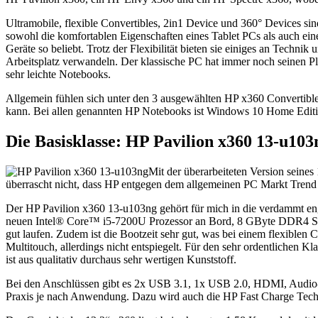
Ultramobile, flexible Convertibles, 2in1 Device und 360° Devices si
sowohl die komfortablen Eigenschaften eines Tablet PCs als auch ein
Geräte so beliebt. Trotz der Flexibilität bieten sie einiges an Techn
Arbeitsplatz verwandeln. Der klassische PC hat immer noch seinen Pl
sehr leichte Notebooks.
Allgemein fühlen sich unter den 3 ausgewählten HP x360 Convertible
kann. Bei allen genannten HP Notebooks ist Windows 10 Home Editio
Die Basisklasse: HP Pavilion x360 13-u103
Mit der überarbeiteten Version seine
überrascht nicht, dass HP entgegen dem allgemeinen PC Markt Trend 
Der HP Pavilion x360 13-u103ng gehört für mich in die verdammt en
neuen Intel® Core™ i5-7200U Prozessor an Bord, 8 GByte DDR4 S
gut laufen. Zudem ist die Bootzeit sehr gut, was bei einem flexiblen 
Multitouch, allerdings nicht entspiegelt. Für den sehr ordentlichen
ist aus qualitativ durchaus sehr wertigen Kunststoff.
Bei den Anschlüssen gibt es 2x USB 3.1, 1x USB 2.0, HDMI, Audio-Jack
Praxis je nach Anwendung. Dazu wird auch die HP Fast Charge Techn