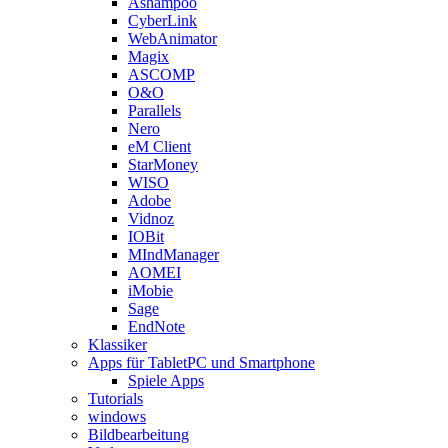
Ashampoo
CyberLink
WebAnimator
Magix
ASCOMP
O&O
Parallels
Nero
eM Client
StarMoney
WISO
Adobe
Vidnoz
IOBit
MIndManager
AOMEI
iMobie
Sage
EndNote
Klassiker
Apps für TabletPC und Smartphone
Spiele Apps
Tutorials
windows
Bildbearbeitung