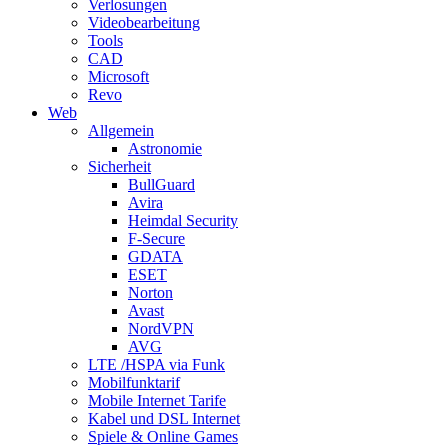
Verlosungen
Videobearbeitung
Tools
CAD
Microsoft
Revo
Web
Allgemein
Astronomie
Sicherheit
BullGuard
Avira
Heimdal Security
F-Secure
GDATA
ESET
Norton
Avast
NordVPN
AVG
LTE /HSPA via Funk
Mobilfunktarif
Mobile Internet Tarife
Kabel und DSL Internet
Spiele & Online Games