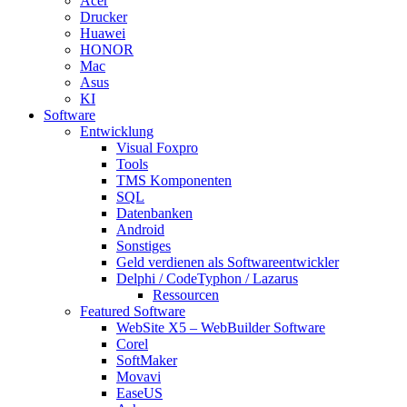
Acer
Drucker
Huawei
HONOR
Mac
Asus
KI
Software
Entwicklung
Visual Foxpro
Tools
TMS Komponenten
SQL
Datenbanken
Android
Sonstiges
Geld verdienen als Softwareentwickler
Delphi / CodeTyphon / Lazarus
Ressourcen
Featured Software
WebSite X5 – WebBuilder Software
Corel
SoftMaker
Movavi
EaseUS