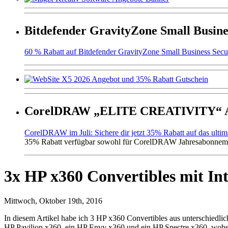
Bitdefender GravityZone Small Busine
60 % Rabatt auf Bitdefender GravityZone Small Business Secur
CorelDRAW „ELITE CREATIVITY“ An
CorelDRAW im Juli: Sichere dir jetzt 35% Rabatt auf das ulti
35% Rabatt verfügbar sowohl für CorelDRAW Jahresabonneme
3x HP x360 Convertibles mit In
Mittwoch, Oktober 19th, 2016
In diesem Artikel habe ich 3 HP x360 Convertibles aus unterschiedlic
HP Pavilion x360, ein HP Envy x360 und ein HP Spectre x360, wobei 