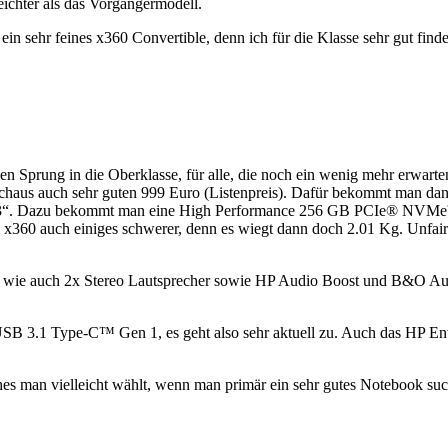
eichter als das Vorgängermodell.
 sehr feines x360 Convertible, denn ich für die Klasse sehr gut finde. 
prung in die Oberklasse, für alle, die noch ein wenig mehr erwarten 
aus auch sehr guten 999 Euro (Listenpreis). Dafür bekommt man dann
it 13.3“. Dazu bekommt man eine High Performance 256 GB PCIe®
Envy x360 auch einiges schwerer, denn es wiegt dann doch 2.01 Kg. Unfair
so wie auch 2x Stereo Lautsprecher sowie HP Audio Boost und B&O Au
USB 3.1 Type-C™ Gen 1, es geht also sehr aktuell zu. Auch das HP Env
ches man vielleicht wählt, wenn man primär ein sehr gutes Notebook su