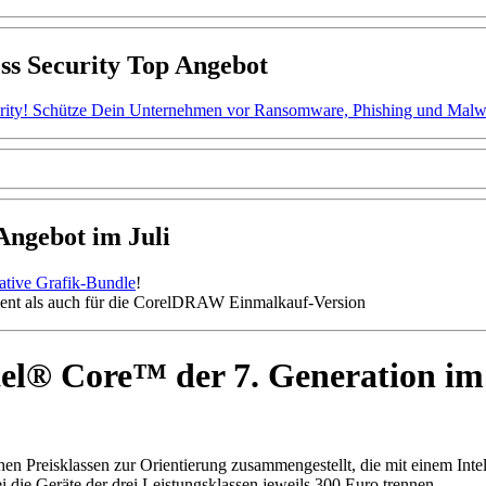
ss Security Top Angebot
ity! Schütze Dein Unternehmen vor Ransomware, Phishing und Malware.
gebot im Juli
mative Grafik-Bundle
!
nt als auch für die CorelDRAW Einmalkauf-Version
tel® Core™ der 7. Generation im
hen Preisklassen zur Orientierung zusammengestellt, die mit einem Inte
die Geräte der drei Leistungsklassen jeweils 300 Euro trennen.