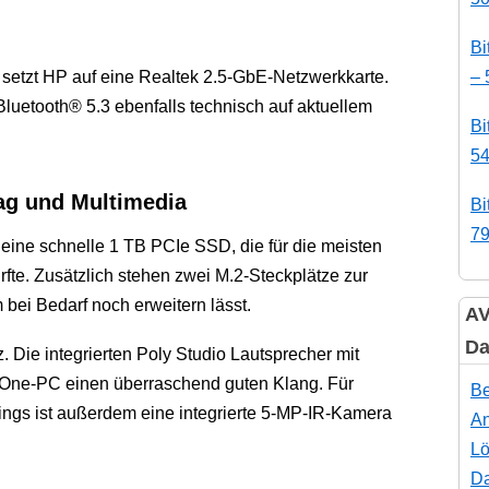
Bi
setzt HP auf eine Realtek 2.5-GbE-Netzwerkkarte.
– 
Bluetooth® 5.3 ebenfalls technisch auf aktuellem
Bi
54
tag und Multimedia
Bi
79
 eine schnelle 1 TB PCIe SSD, die für die meisten
fte. Zusätzlich stehen zwei M.2-Steckplätze zur
bei Bedarf noch erweitern lässt.
AV
Da
 Die integrierten Poly Studio Lautsprecher mit
in-One-PC einen überraschend guten Klang. Für
Be
ngs ist außerdem eine integrierte 5-MP-IR-Kamera
An
Lö
Da