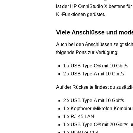
ist der HP OmniStudio X bestens für
KI-Funktionen gerüstet.
Viele Anschlüsse und mode
Auch bei den Anschlüssen zeigt sich d
folgende Ports zur Verfügung:
1 x USB Type-C® mit 10 Gbit/s
2 x USB Type-A mit 10 Gbit/s
Auf der Rückseite findest du zusätzli
2 x USB Type-A mit 10 Gbit/s
1 x Kopfhörer-/Mikrofon-Kombib
1 x RJ-45 LAN
1 x USB Type-C® mit 20 Gbit/s u
1 x HDMI-out 1.4