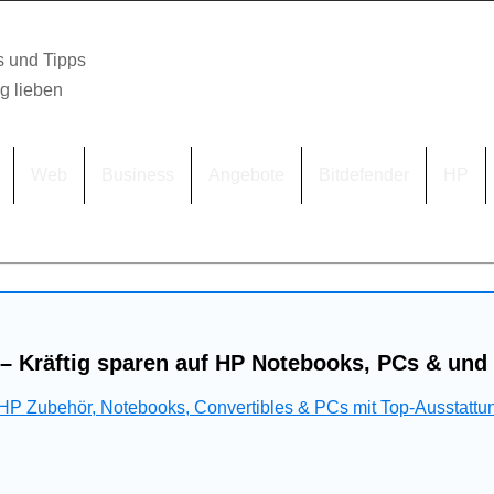
s und Tipps
lg lieben
Web
Business
Angebote
Bitdefender
HP
– Kräftig sparen auf HP Notebooks, PCs & und
 HP Zubehör, Notebooks, Convertibles & PCs mit Top-Ausstattu