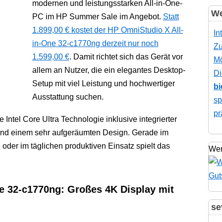
modernen und leistungsstarken All-in-One-
We
PC im HP Summer Sale im Angebot.
Statt
1.899,00 € kostet der HP OmniStudio X All-
In
in-One 32-c1770ng derzeit nur noch
Zu
1.599,00 €
. Damit richtet sich das Gerät vor
Mö
allem an Nutzer, die ein elegantes Desktop-
Di
Setup mit viel Leistung und hochwertiger
bi
Ausstattung suchen.
sp
pr
 Intel Core Ultra Technologie inklusive integrierter
nd einem sehr aufgeräumten Design. Gerade im
 oder im täglichen produktiven Einsatz spielt das
Wer
e 32-c1770ng: Großes 4K Display mit
se