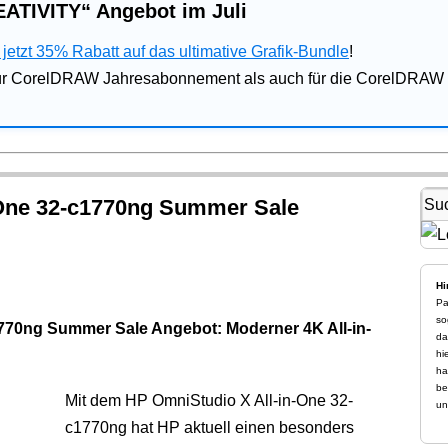
ATIVITY“ Angebot im Juli
jetzt 35% Rabatt auf das ultimative Grafik-Bundle
!
für CorelDRAW Jahresabonnement als auch für die CorelDRAW 
-One 32-c1770ng Summer Sale
Hi
Pa
so
770ng Summer Sale Angebot: Moderner 4K All-in-
da
hi
ha
be
Mit dem HP OmniStudio X All-in-One 32-
un
c1770ng hat HP aktuell einen besonders