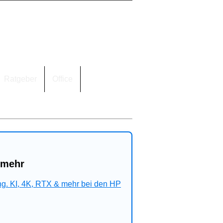
Ratgeber
Office
 mehr
ng. KI, 4K, RTX & mehr bei den HP