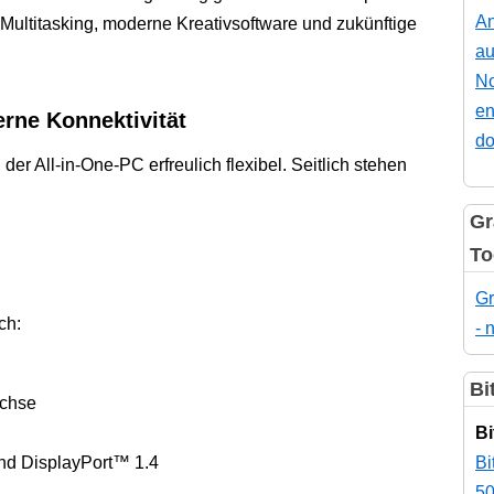
An
 Multitasking, moderne Kreativsoftware und zukünftige
au
No
en
rne Konnektivität
do
er All-in-One-PC erfreulich flexibel. Seitlich stehen
Gr
To
Gr
ch:
- 
Bi
uchse
Bi
nd DisplayPort™ 1.4
Bi
50