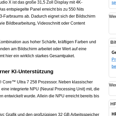
dio X ist das große 31,5 Zoll Display mit 4K-
se
s entspiegelte Panel erreicht bis zu 550 Nits
3-Farbraums ab. Dadurch eignet sich der Bildschirm
Wer
wie Bildbearbeitung, Videoschnitt oder Content
ombination aus hoher Schärfe, kräftigen Farben und
Bi
tunden am Bildschirm arbeitet oder Wert auf eine
Ge
mt hier ein wirklich starkes Gesamtpaket.
Pr
be
erner KI-Unterstützung
el® Core™ Ultra 7 258 Prozessor. Neben klassischer
Wer
eine integrierte NPU (Neural Processing Unit) mit, die
n entwickelt wurde. Allein die NPU erreicht bereits bis
HP
H
 Arc Grafik und den großzügigen 32 GB Arbeitsspeicher