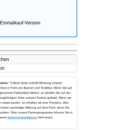
Einmalkauf-Version
nweis
: *) Diese Seite enthält Werbung unserer
rtner in Form von Banner und Textlinks. Wenn Sie auf
genannte Partnerlinks klicken, so werden Sie auf der
zugehörigen Seite unserer Partner geleitet. Wenn sie
er etwas kaufen, so erhalten wir eine Provision, dies
t keine nachteilige Wirkung auf dem Preis, denn Sie
zahlen. Über unsere Partnerprogramme können Sie in
serer
Datenschutzerklärung
mehr lesen.