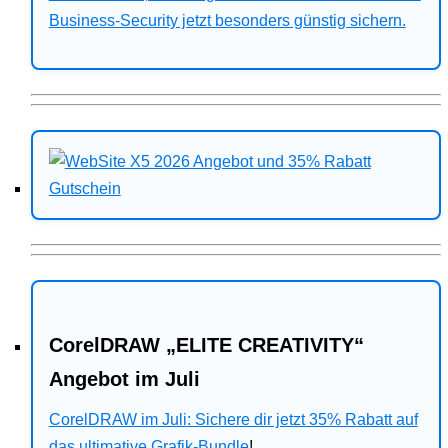
Business-Security jetzt besonders günstig sichern.
CorelDRAW „ELITE CREATIVITY“
Angebot im Juli
CorelDRAW im Juli: Sichere dir jetzt 35% Rabatt auf
das ultimative Grafik-Bundle
!