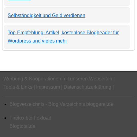
Selbständigkeit und Geld verdienen
Top-Empfehlung: Artikel, kostenlose Blogheader für
Wordpress und vieles mehr
Werbung & Kooperationen mit unseren Webseiten
Tools & Links
Impressum
Datenschutzerklärung
Blogverzeichnis - Blog Verzeichnis bloggerei.de
Firefox bei Foxload
Blogtotal.de