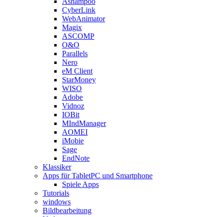
Ashampoo
CyberLink
WebAnimator
Magix
ASCOMP
O&O
Parallels
Nero
eM Client
StarMoney
WISO
Adobe
Vidnoz
IOBit
MIndManager
AOMEI
iMobie
Sage
EndNote
Klassiker
Apps für TabletPC und Smartphone
Spiele Apps
Tutorials
windows
Bildbearbeitung