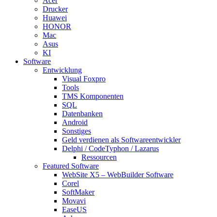
Acer
Drucker
Huawei
HONOR
Mac
Asus
KI
Software
Entwicklung
Visual Foxpro
Tools
TMS Komponenten
SQL
Datenbanken
Android
Sonstiges
Geld verdienen als Softwareentwickler
Delphi / CodeTyphon / Lazarus
Ressourcen
Featured Software
WebSite X5 – WebBuilder Software
Corel
SoftMaker
Movavi
EaseUS