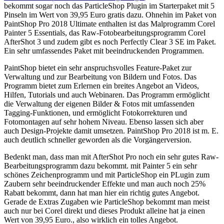
bekommt sogar noch das ParticleShop Plugin im Starterpaket mit 5
Pinseln im Wert von 39,95 Euro gratis dazu. Ohnehin im Paket von
PaintShop Pro 2018 Ultimate enthalten ist das Malprogramm Corel
Painter 5 Essentials, das Raw-Fotobearbeitungsprogramm Corel
AfterShot 3 und zudem gibt es noch Perfectly Clear 3 SE im Paket.
Ein sehr umfassendes Paket mit beeindruckenden Programmen.
PaintShop bietet ein sehr anspruchsvolles Feature-Paket zur
Verwaltung und zur Bearbeitung von Bildern und Fotos. Das
Programm bietet zum Erlernen ein breites Angebot an Videos,
Hilfen, Tutorials und auch Webinaren. Das Programm ermöglicht
die Verwaltung der eigenen Bilder & Fotos mit umfassenden
Tagging-Funktionen, und ermöglicht Fotokorrekturen und
Fotomontagen auf sehr hohem Niveau. Ebenso lassen sich aber
auch Design-Projekte damit umsetzen. PaintShop Pro 2018 ist m. E.
auch deutlich schneller geworden als die Vorgängerversion.
Bedenkt man, dass man mit AfterShot Pro noch ein sehr gutes Raw-
Bearbeitungsprogramm dazu bekommt. mit Painter 5 ein sehr
schönes Zeichenprogramm und mit ParticleShop ein PLugin zum
Zaubern sehr beeindruckender Effekte und man auch noch 25%
Rabatt bekommt, dann hat man hier ein richtig gutes Angebot.
Gerade de Extras Zugaben wie ParticleShop bekommt man meist
auch nur bei Corel direkt und dieses Produkt alleine hat ja einen
Wert von 39,95 Euro., also wirklich ein tolles Angebot.