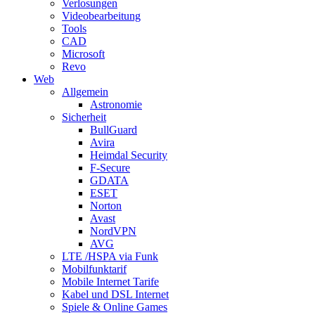
Verlosungen
Videobearbeitung
Tools
CAD
Microsoft
Revo
Web
Allgemein
Astronomie
Sicherheit
BullGuard
Avira
Heimdal Security
F-Secure
GDATA
ESET
Norton
Avast
NordVPN
AVG
LTE /HSPA via Funk
Mobilfunktarif
Mobile Internet Tarife
Kabel und DSL Internet
Spiele & Online Games