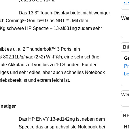
se
Das 13.3“ Touch-Display bietet nicht weniger
Wer
urch Corning® Gorilla® Glas NBT™. Mit dem
1 Kg schwere HP Spectre – 13-af031ng zudem sehr
Bi
ibt es u. a. 2 Thunderbolt™ 3 Ports, ein
 802.11b/g/n/ac (2×2) Wi-Fi®), eine sehr schöne
Ge
gute Akkulaufzeit von bis zu 10 Stunden. Für den
Pr
iges und sehr edles, aber auch schnelles Notebook
be
ebsbereit ist und extrem leicht ist.
Wer
nstiger
HP
Das HP ENVY 13-ad142ng ist neben dem
Spectre das anspruchvollste Notebook bei
H