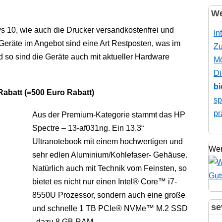
We
s 10, wie auch die Drucker versandkostenfrei und
In
 Geräte im Angebot sind eine Art Restposten, was im
Zu
d so sind die Geräte auch mit aktueller Hardware
Mö
Di
bi
Rabatt (=500 Euro Rabatt)
sp
pr
Aus der Premium-Kategorie stammt das HP
Spectre – 13-af031ng. Ein 13.3“
Ultranotebook mit einem hochwertigen und
Wer
sehr edlen Aluminium/Kohlefaser- Gehäuse.
Natürlich auch mit Technik vom Feinsten, so
bietet es nicht nur einen Intel® Core™ i7-
8550U Prozessor, sondern auch eine große
se
und schnelle 1 TB PCIe® NVMe™ M.2 SSD
, dazu 8 GB RAM.