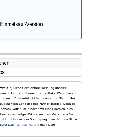
Einmalkauf-Version
nweis
: *) Diese Seite enthält Werbung unserer
rtner in Form von Banner und Textlinks. Wenn Sie auf
genannte Partnerlinks klicken, so werden Sie auf der
zugehörigen Seite unserer Partner geleitet. Wenn sie
er etwas kaufen, so erhalten wir eine Provision, dies
t keine nachteilige Wirkung auf dem Preis, denn Sie
zahlen. Über unsere Partnerprogramme können Sie in
serer
Datenschutzerklärung
mehr lesen.