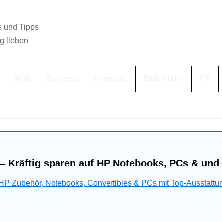
s und Tipps
lg lieben
Web
Business
Angebote
Bitdefender
HP
– Kräftig sparen auf HP Notebooks, PCs & und
 HP Zubehör, Notebooks, Convertibles & PCs mit Top-Ausstattu