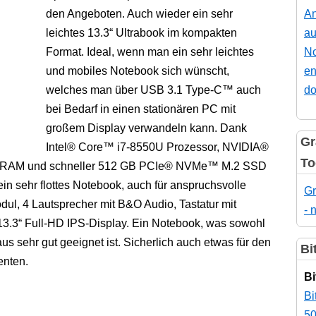
den Angeboten. Auch wieder ein sehr
An
leichtes 13.3“ Ultrabook im kompakten
au
Format. Ideal, wenn man ein sehr leichtes
No
und mobiles Notebook sich wünscht,
en
welches man über USB 3.1 Type-C™ auch
do
bei Bedarf in einen stationären PC mit
großem Display verwandeln kann. Dank
Gr
Intel® Core™ i7-8550U Prozessor, NVIDIA®
To
B RAM und schneller 512 GB PCIe® NVMe™ M.2 SSD
n sehr flottes Notebook, auch für anspruchsvolle
Gr
, 4 Lautsprecher mit B&O Audio, Tastatur mit
- 
13.3“ Full-HD IPS-Display. Ein Notebook, was sowohl
us sehr gut geeignet ist. Sicherlich auch etwas für den
Bi
enten.
Bi
Bi
50