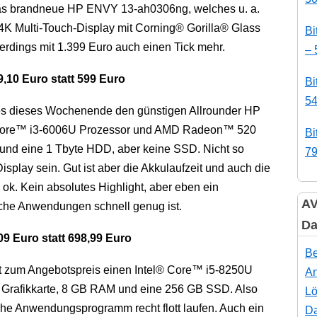
 das brandneue HP ENVY 13-ah0306ng, welches u. a.
 4K Multi-Touch-Display mit Corning® Gorilla® Glass
Bi
dings mit 1.399 Euro auch einen Tick mehr.
– 
,10 Euro statt 599 Euro
Bi
54
t es dieses Wochenende den günstigen Allrounder HP
 Core™ i3-6006U Prozessor und AMD Radeon™ 520
Bi
 und eine 1 Tbyte HDD, aber keine SSD. Nicht so
79
play sein. Gut ist aber die Akkulaufzeit und auch die
ok. Kein absolutes Highlight, aber eben ein
AV
liche Anwendungen schnell genug ist.
Da
9 Euro statt 698,99 Euro
Be
 zum Angebotspreis einen Intel® Core™ i5-8250U
An
Grafikkarte, 8 GB RAM und eine 256 GB SSD. Also
Lö
sche Anwendungsprogramm recht flott laufen. Auch ein
Da