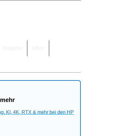
Ratgeber
Office
 mehr
ng. KI, 4K, RTX & mehr bei den HP