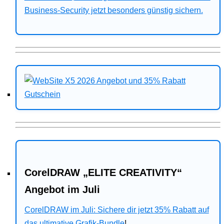
Business-Security jetzt besonders günstig sichern.
CorelDRAW „ELITE CREATIVITY“
Angebot im Juli
CorelDRAW im Juli: Sichere dir jetzt 35% Rabatt auf
das ultimative Grafik-Bundle
!