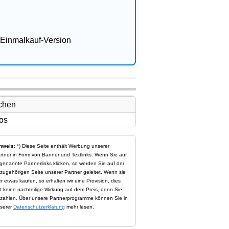
Einmalkauf-Version
nweis
: *) Diese Seite enthält Werbung unserer
rtner in Form von Banner und Textlinks. Wenn Sie auf
genannte Partnerlinks klicken, so werden Sie auf der
zugehörigen Seite unserer Partner geleitet. Wenn sie
er etwas kaufen, so erhalten wir eine Provision, dies
t keine nachteilige Wirkung auf dem Preis, denn Sie
zahlen. Über unsere Partnerprogramme können Sie in
serer
Datenschutzerklärung
mehr lesen.