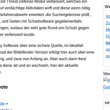
ed Threat Defense Modul verbessert, welches ein
We
f verdächtige Aktivitäten wirft und diese wenn nötig
Gefahrenabwehr erweitert, die Suchergebnisse prüft,
In
t, und Seiten mit Schadsoftware gegebenenfalls
Zu
ungen, sodass der sehr gute Rund-um-Schutz gegen
Mö
er verbessert wurde.
Di
bi
y Software über eine sichere Quelle, im Idealfall
sp
oad der Bitdefender Version erfolgt hier auch über eine
pr
ng, und zwar von Anfang an. Aber auch dann freut
a diese ab und an wechseln, hier der aktuelle
.
Wer
bote
se
ote
»