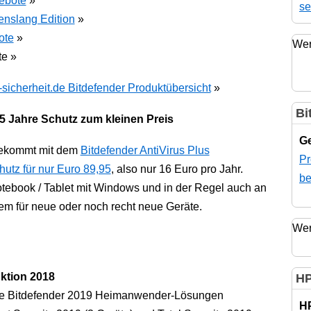
gebote
»
se
benslang Edition
»
ote
»
Wer
te »
-sicherheit.de Bitdefender Produktübersicht
»
Bi
5 Jahre Schutz zum kleinen Preis
Ge
bekommt mit dem
Bitdefender AntiVirus Plus
Pr
utz für nur Euro 89,95
, also nur 16 Euro pro Jahr.
be
otebook / Tablet mit Windows und in der Regel auch an
lem für neue oder noch recht neue Geräte.
Wer
ktion 2018
HP
 die Bitdefender 2019 Heimanwender-Lösungen
H