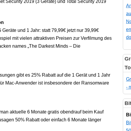
net Security 2019 (3 Geräte) und Total Security 2019
An
au
No
on
en
5 Geräte und 1 Jahr: statt 79,99€ jetzt nur 39,99€
do
piel mit vielen attraktiven Preisen zur Verfilmung des
acken names „The Darkest Minds – Die
Gr
To
sungen gibt es 25% Rabatt auf die 1 Gerät und 1 Jahr
Gr
nt für Mac-Anwender ist insbesondere der Ransomware
- 
Bi
man aktuelle 6 Monate gratis obendrauf beim Kauf
Bi
zusagen 50% Rabatt oder einfach 6 Monate länger
Bi
50