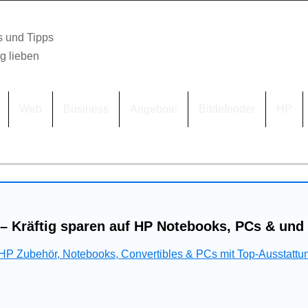
s und Tipps
lg lieben
Web
Business
Angebote
Bitdefender
HP
– Kräftig sparen auf HP Notebooks, PCs & und
 HP Zubehör, Notebooks, Convertibles & PCs mit Top-Ausstattu