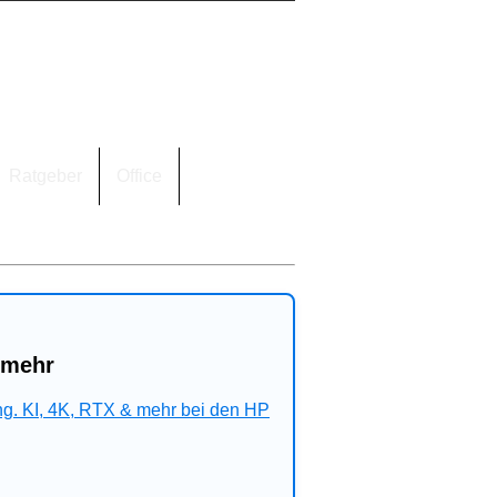
Ratgeber
Office
 mehr
ng. KI, 4K, RTX & mehr bei den HP