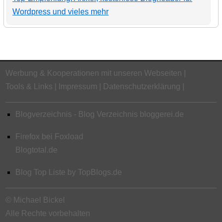
Wordpress und vieles mehr
Werbung & Kooperationen mit unseren Webseiten
Tools & Links
Impressum
Datenschutzerklärung
Blogverzeichnis - Blog Verzeichnis bloggerei.de
Firefox bei Foxload
Blogtotal.de
Blog Top Liste by TopBlogs.de
© Michael Bickel
Alle Rechte vorbehalten