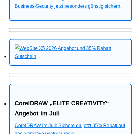
Business-Security jetzt besonders günstig sichern.
CorelDRAW „ELITE CREATIVITY“
Angebot im Juli
CorelDRAW im Juli: Sichere dir jetzt 35% Rabatt auf
das ultimative Grafik-Bundle
!