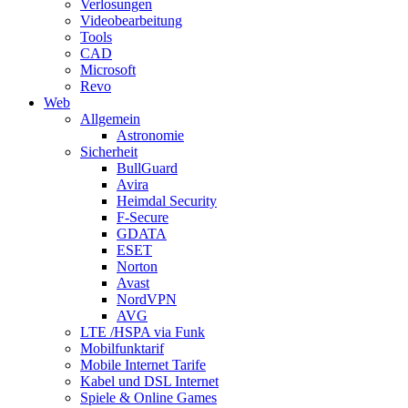
Verlosungen
Videobearbeitung
Tools
CAD
Microsoft
Revo
Web
Allgemein
Astronomie
Sicherheit
BullGuard
Avira
Heimdal Security
F-Secure
GDATA
ESET
Norton
Avast
NordVPN
AVG
LTE /HSPA via Funk
Mobilfunktarif
Mobile Internet Tarife
Kabel und DSL Internet
Spiele & Online Games