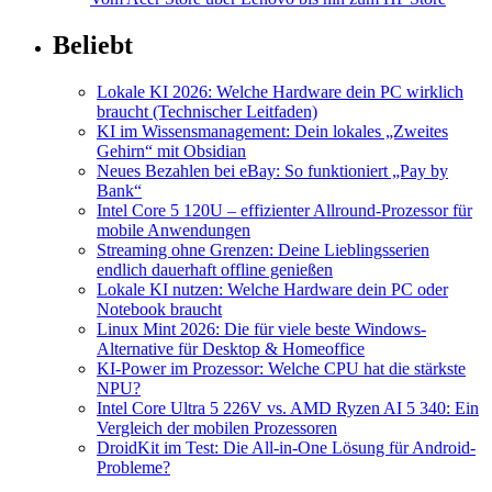
Beliebt
Lokale KI 2026: Welche Hardware dein PC wirklich
braucht (Technischer Leitfaden)
KI im Wissensmanagement: Dein lokales „Zweites
Gehirn“ mit Obsidian
Neues Bezahlen bei eBay: So funktioniert „Pay by
Bank“
Intel Core 5 120U – effizienter Allround-Prozessor für
mobile Anwendungen
Streaming ohne Grenzen: Deine Lieblingsserien
endlich dauerhaft offline genießen
Lokale KI nutzen: Welche Hardware dein PC oder
Notebook braucht
Linux Mint 2026: Die für viele beste Windows-
Alternative für Desktop & Homeoffice
KI-Power im Prozessor: Welche CPU hat die stärkste
NPU?
Intel Core Ultra 5 226V vs. AMD Ryzen AI 5 340: Ein
Vergleich der mobilen Prozessoren
DroidKit im Test: Die All-in-One Lösung für Android-
Probleme?