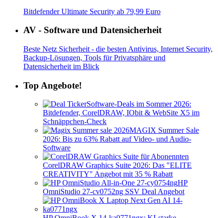
Bitdefender Ultimate Security ab 79,99 Euro
AV - Software und Datensicherheit
Beste Netz Sicherheit - die besten Antivirus, Internet Security,
Backup-Lösungen, Tools für Privatsphäre und
Datensicherheit im Blick
Top Angebote!
Software-Deals im Sommer 2026:
Bitdefender, CorelDRAW, IObit & WebSite X5 im
Schnäppchen-Check
MAGIX Summer Sale
2026: Bis zu 63% Rabatt auf Video- und Audio-
Software
CorelDRAW Graphics Suite 2026: Das "ELITE
CREATIVITY" Angebot mit 35 % Rabatt
HP
OmniStudio 27-cv0752ng SSV Deal Angebot
HP OmniBook X 14-ka0771ngx: KI-starke