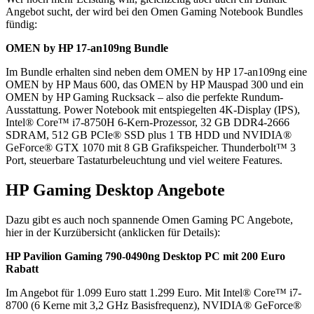
Angebot sucht, der wird bei den Omen Gaming Notebook Bundles
fündig:
OMEN by HP 17-an109ng Bundle
Im Bundle erhalten sind neben dem OMEN by HP 17-an109ng eine
OMEN by HP Maus 600, das OMEN by HP Mauspad 300 und ein
OMEN by HP Gaming Rucksack – also die perfekte Rundum-
Ausstattung. Power Notebook mit entspiegelten 4K-Display (IPS),
Intel® Core™ i7-8750H 6-Kern-Prozessor, 32 GB DDR4-2666
SDRAM, 512 GB PCIe® SSD plus 1 TB HDD und NVIDIA®
GeForce® GTX 1070 mit 8 GB Grafikspeicher. Thunderbolt™ 3
Port, steuerbare Tastaturbeleuchtung und viel weitere Features.
HP Gaming Desktop Angebote
Dazu gibt es auch noch spannende Omen Gaming PC Angebote,
hier in der Kurzübersicht (anklicken für Details):
HP Pavilion Gaming 790-0490ng Desktop PC mit 200 Euro
Rabatt
Im Angebot für 1.099 Euro statt 1.299 Euro. Mit Intel® Core™ i7-
8700 (6 Kerne mit 3,2 GHz Basisfrequenz), NVIDIA® GeForce®