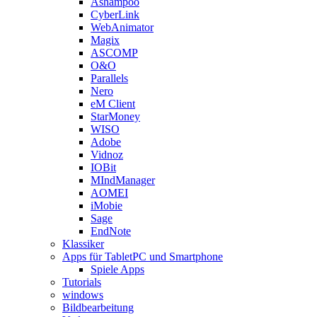
Ashampoo
CyberLink
WebAnimator
Magix
ASCOMP
O&O
Parallels
Nero
eM Client
StarMoney
WISO
Adobe
Vidnoz
IOBit
MIndManager
AOMEI
iMobie
Sage
EndNote
Klassiker
Apps für TabletPC und Smartphone
Spiele Apps
Tutorials
windows
Bildbearbeitung