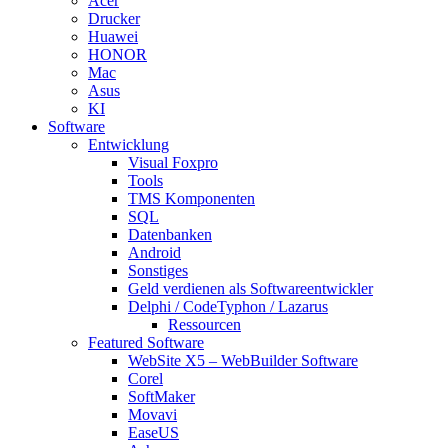
Acer
Drucker
Huawei
HONOR
Mac
Asus
KI
Software
Entwicklung
Visual Foxpro
Tools
TMS Komponenten
SQL
Datenbanken
Android
Sonstiges
Geld verdienen als Softwareentwickler
Delphi / CodeTyphon / Lazarus
Ressourcen
Featured Software
WebSite X5 – WebBuilder Software
Corel
SoftMaker
Movavi
EaseUS