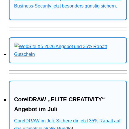
Business-Security jetzt besonders günstig sichern.
CorelDRAW „ELITE CREATIVITY“
Angebot im Juli
CorelDRAW im Juli: Sichere dir jetzt 35% Rabatt auf
das ultimative Grafik-Bundle
!