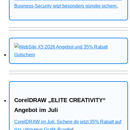
Business-Security jetzt besonders günstig sichern.
CorelDRAW „ELITE CREATIVITY“
Angebot im Juli
CorelDRAW im Juli: Sichere dir jetzt 35% Rabatt auf
das ultimative Grafik-Bundle
!