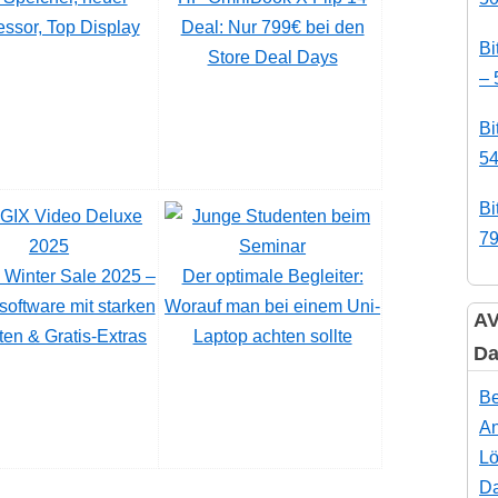
ssor, Top Display
Deal: Nur 799€ bei den
Bi
Store Deal Days
– 
Bi
54
Bi
79
Winter Sale 2025 –
Der optimale Begleiter:
software mit starken
Worauf man bei einem Uni-
AV
ten & Gratis-Extras
Laptop achten sollte
Da
Be
An
Lö
Da