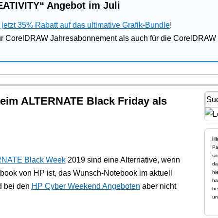
ATIVITY“ Angebot im Juli
jetzt 35% Rabatt auf das ultimative Grafik-Bundle
!
für CorelDRAW Jahresabonnement als auch für die CorelDRAW 
eim ALTERNATE Black Friday als
Hi
Pa
so
NATE Black Week
2019 sind eine Alternative, wenn
da
book von HP ist, das Wunsch-Notebook im aktuell
hi
ha
d bei den
HP Cyber Weekend Angeboten
aber nicht
be
un