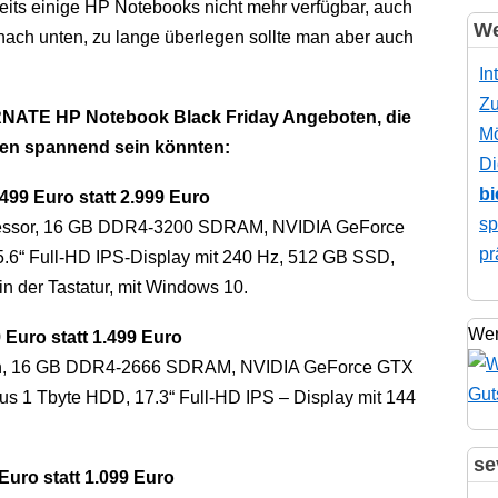
ts einige HP Notebooks nicht mehr verfügbar, auch
We
nach unten, zu lange überlegen sollte man aber auch
In
Zu
ERNATE HP Notebook Black Friday Angeboten, die
Mö
eren spannend sein könnten:
Di
bi
99 Euro statt 2.999 Euro
sp
zessor, 16 GB DDR4-3200 SDRAM, NVIDIA GeForce
pr
5.6“ Full-HD IPS-Display mit 240 Hz, 512 GB SSD,
n der Tastatur, mit Windows 10.
Wer
Euro statt 1.499 Euro
nen, 16 GB DDR4-2666 SDRAM, NVIDIA GeForce GTX
s 1 Tbyte HDD, 17.3“ Full-HD IPS – Display mit 144
se
uro statt 1.099 Euro