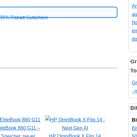
An
au
No
en
do
Gr
To
Gr
- 
Bi
Bi
iteBook 860 G11 –
Bi
l Speicher, neuer
HP OmniBook X Flip 14
50