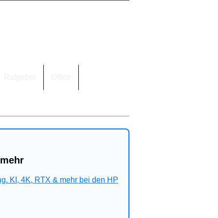
Ratgeber
Office
 mehr
ng. KI, 4K, RTX & mehr bei den HP