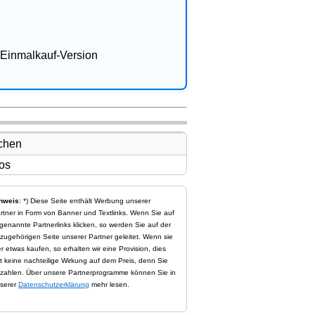
Einmalkauf-Version
nweis
: *) Diese Seite enthält Werbung unserer
rtner in Form von Banner und Textlinks. Wenn Sie auf
genannte Partnerlinks klicken, so werden Sie auf der
zugehörigen Seite unserer Partner geleitet. Wenn sie
er etwas kaufen, so erhalten wir eine Provision, dies
t keine nachteilige Wirkung auf dem Preis, denn Sie
zahlen. Über unsere Partnerprogramme können Sie in
serer
Datenschutzerklärung
mehr lesen.