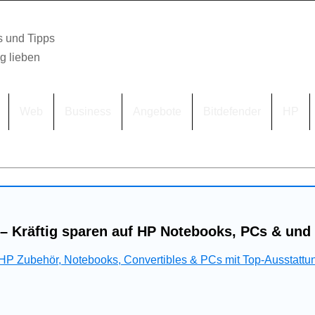
s und Tipps
lg lieben
Web
Business
Angebote
Bitdefender
HP
– Kräftig sparen auf HP Notebooks, PCs & und
 HP Zubehör, Notebooks, Convertibles & PCs mit Top-Ausstattu