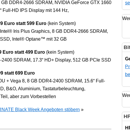
, 8 GB DDR4-2666 SDRAM, NVIDIA GeForce GTX 1660
se
 Full-HD IPS Display mit 144 Hz,
Wer
9 Euro statt 599 Euro
(kein System)
 Intel® Iris Plus Graphics, 8 GB DDR4-2666 SDRAM,
e SSD, Intel® Optane™ mit 32 GB
Bi
 Euro statt 499 Euro
(kein System)
Ge
4-2400 SDRAM, 17.3“ HD+ Display, 512 GB PCIe SSD
Pr
 statt 699 Euro
be
0U + Vega 8, 8 GB DDR4-2400 SDRAM, 15.6“ Full-
D, B&O, Aluminium, Tastaturbeleuchtung,
Wer
eil, aber zum Vorbestellen
NATE Black Week Angeboten stöbern
»
HP
H