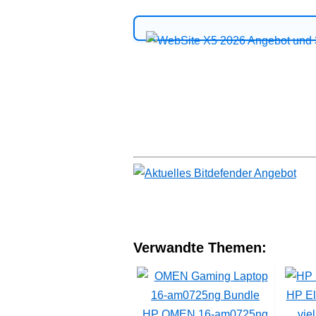
Verwandte Themen:
HP El
HP OMEN 16-am0725ng
vie