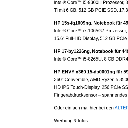
Intel® Core™ i5-9300H Prozessor
Ti mit 6 GB, 512 GB PCIE SSD, 17.3“
HP 15s-fq1009ng, Notebook für 49
Intel® Core™ i7-1065G7 Prozessor,
15.6“ Full-HD Display, 512 GB PCI
HP 17-by1226ng, Notebook für 449
Intel® Core™ i5-8265U, 8 GB DDR
HP ENVY x360 15-ds0001ng für 599
360° Convertible, AMD Ryzen 5 350
HD IPS Touch-Display, 256 PCIe SS
Fingerabdrucksensor – spannendes T
Oder einfach mal hier bei den
ALTER
Werbung & Infos: