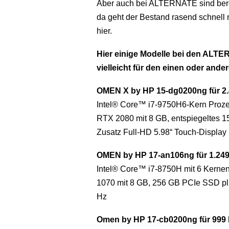
Aber auch bei ALTERNATE sind berei
da geht der Bestand rasend schnell 
hier.
Hier einige Modelle bei den ALT
vielleicht für den einen oder and
OMEN X by HP 15-dg0200ng für 2.4
Intel® Core™ i7-9750H6-Kern Pro
RTX 2080 mit 8 GB, entspiegeltes 1
Zusatz Full-HD 5.98“ Touch-Display i
OMEN by HP 17-an106ng für 1.249 
Intel® Core™ i7-8750H mit 6 Ker
1070 mit 8 GB, 256 GB PCIe SSD plu
Hz
Omen by HP 17-cb0200ng für 999 E